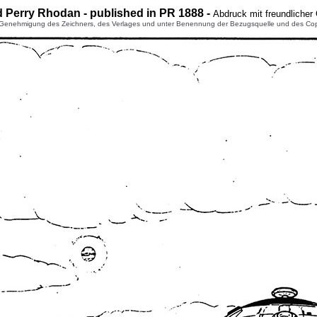
d Perry Rhodan - published in PR 1888 -
Abdruck mit freundliche
enehmigung des Zeichners, des Verlages und unter Benennung der Bezugsquelle und des Copyright