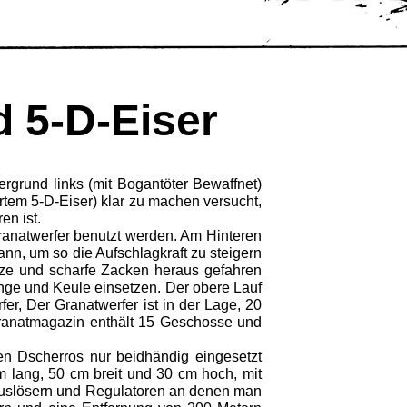
 5-D-Eiser
grund links (mit Bogantöter Be­waffnet)
tem 5-D-Eiser) klar zu ma­chen versucht,
en ist.
Granatwerfer benutzt werden. Am Hinteren
n, um so die Aufschlag­kraft zu steigern
tze und scharfe Zacken heraus gefahren
inge und Keule einset­zen. Der obere Lauf
r, Der Granat­werfer ist in der Lage, 20
ranatmagazin enthält 15 Geschosse und
en Dscherros nur beidhändig eingesetzt
m lang, 50 cm breit und 30 cm hoch, mit
 Auslösern und Regulatoren an de­nen man