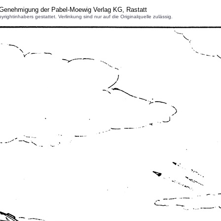
r Genehmigung der Pabel-Moewig Verlag KG, Rastatt
inhabers gestattet. Verlinkung sind nur auf die Originalquelle zulässig.