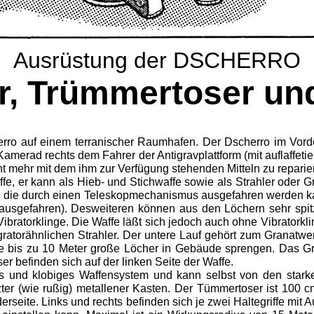
Ausrüstung der DSCHERRO
r, Trümmertoser und
rro auf einem terranischer Raumhafen. Der Dscherro im Vorder
merad rechts dem Fahrer der Antigravplattform (mit auflaffetier
t mehr mit dem ihm zur Verfügung stehenden Mitteln zu reparier
affe, er kann als Hieb- und Stichwaffe sowie als Strahler oder 
, die durch einen Te­leskopmechanismus ausgefahren werden kan
ts ausgefahren). Desweiteren können aus den Löchern sehr spi
Vibratorklinge. Die Waffe läßt sich jedoch auch ohne Vibratorkl
atorähn­lichen Strahler. Der untere Lauf gehört zum Granatwerfe
e bis zu 10 Meter große Löcher in Gebäude sprengen. Das G
ser befinden sich auf der linken Seite der Waffe.
s und klobiges Waffensystem und kann selbst von den stark
ter (wie rußig) metallener Ka­sten. Der Tümmertoser ist 100 c
erseite. Links und rechts befinden sich je zwei Haltegriffe mit