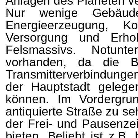
Anlagen des Planeten v
Nur wenige Gebäude
Energieerzeugung, Ko
Versorgung und Erhol
Felsmassivs. Notunt
vorhanden, da die Be
Transmitterverbindunge
der Hauptstadt geleg
können. Im Vordergrun
antiquierte Straße zu s
der Frei- und Pausenzei
bieten. Beliebt ist z.B