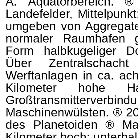
A: Äquatorbereich: ®
Landefelder, Mittelpunk
umgeben von Aggregatew
normaler Raumhafen ge
Form halbkugeliger Do
Über Zentralschac
Werftanlagen in ca. ach
Kilometer hohe Hal
Großtransmitterverbin
Maschinenwülsten. ® 20
des Planetoiden ® Mas
Kilometer hoch; unterhal