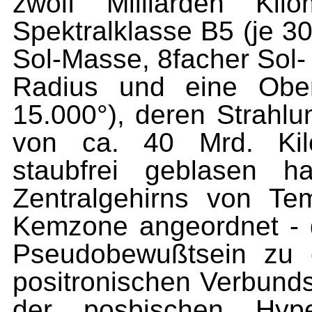
zwölf Milliarden Kil
Spektralklasse B5 (je 3
Sol-Masse, 8facher Sol-
Radius und eine Ober
15.000°), deren Strahlu
von ca. 40 Mrd. Kil
staubfrei geblasen h
Zentralgehirns von Tem
Kemzone angeordnet - 
Pseudobewußtsein zu e
positronischen Verbunds
der posbischen Hype