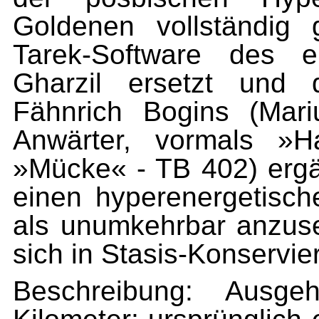
Goldenen vollständig 
Tarek-Software des e
Gharzil ersetzt und 
Fähnrich Bogins (Mari
Anwärter, vormals »H
»Mücke« - TB 402) ergän
einen hyperenergetisc
als unumkehrbar anzuse
sich in Stasis-Konservie
Beschreibung: Ausge