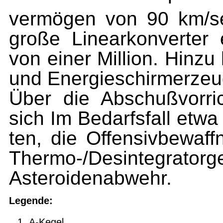
vermögen von 90 km/s
große Linearkonverter e
von einer Million. Hin
und Energieschirmerzeu
Über die Abschußvorr
sich Im Bedarfsfall etw
ten, die Offensivbewaf
Thermo-/Desinte
Asteroidenabwehr.
Legende:
A-Kegel