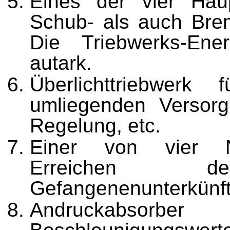
Eines der vier Haup
Schub- als auch Bre
Die Triebwerks-Ene
autark.
Überlichttriebwerk
umliegenden Versorg
Regelung, etc.
Einer von vier N
Erreichen der
Gefangenenunterkünft
Andruckabsorbe