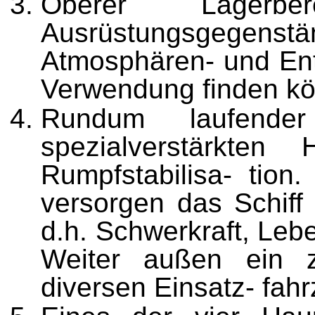
Oberer Lagerb
Ausrüstungsgege
Atmosphären- und Ente
Verwendung finden k
Rundum laufender
spezialverstärkte
Rumpfstabilisa- tion
versorgen das Schiff 
d.h. Schwerkraft, Leb
Weiter außen ein zu
diversen Einsatz- fah