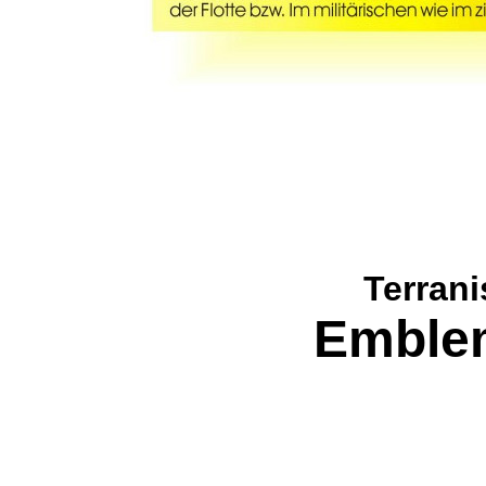
Terran
Emble