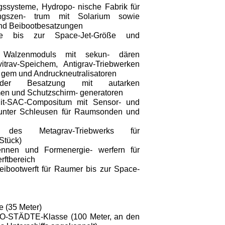
gssysteme, Hydropo- nische Fabrik für
ungszen- trum mit Solarium sowie
und Beibootbesatzungen
te bis zur Space-Jet-Größe und
 Walzenmoduls mit sekun- dären
vitrav-Speichem, Antigrav-Triebwerken
 gem und Andruckneutralisatoren
 der Besatzung mit autarken
en und Schutzschirm- generatoren
it-SAC-Compositum mit Sensor- und
runter Schleusen für Raumsonden und
en des Metagrav-Triebwerks für
Stück)
nnen und Formenergie- werfern für
rftbereich
eibootwerft für Raumer bis zur Space-
e (35 Meter)
EO-STÄDTE-Klasse (100 Meter, an den