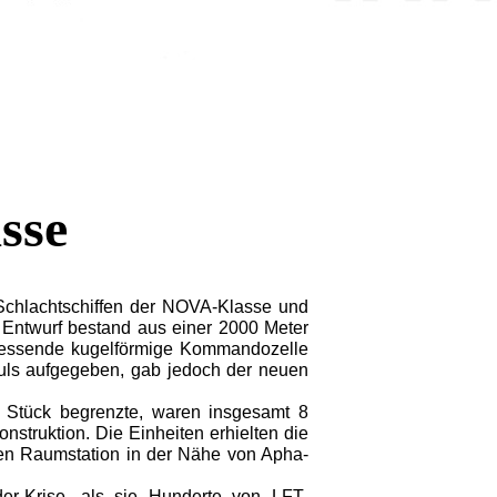
sse
chlachtschiffen der NOVA-Klasse und
e Entwurf bestand aus einer 2000 Meter
messende kugelförmige Kommandozelle
duls aufgegeben, gab jedoch der neuen
 Stück begrenzte, waren insgesamt 8
struktion. Die Einheiten erhielten die
en Raumstation in der Nähe von Apha-
r-Krise, als sie Hunderte von LFT-