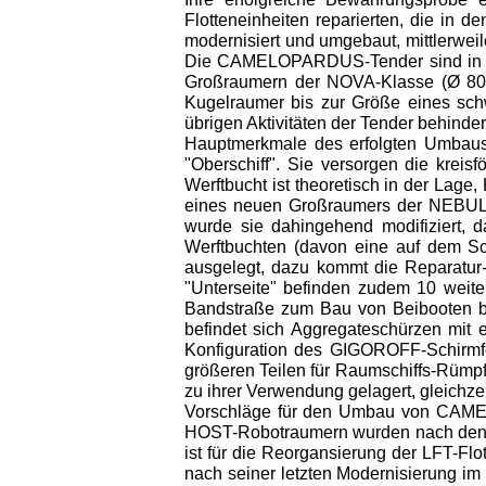
Flotteneinheiten reparierten, die in
modernisiert und umgebaut, mittlerweile
Die CAMELOPARDUS-Tender sind in der
Großraumern der NOVA-Klasse (Ø 800 M
Kugelraumer bis zur Größe eines schw
übrigen Aktivitäten der Tender behinder
Hauptmerkmale des erfolgten Umbaus 
"Oberschiff". Sie versorgen die krei
Werftbucht ist theoretisch in der Lag
eines neuen Großraumers der NEBULAR
wurde sie dahingehend modifiziert, 
Werftbuchten (davon eine auf dem Sc
ausgelegt, dazu kommt die Reparatur
"Unterseite" befinden zudem 10 weite
Bandstraße zum Bau von Beibooten bi
befindet sich Aggregateschürzen mi
Konfiguration des GIGOROFF-Schirmfel
größeren Teilen für Raumschiffs-Rümpf
zu ihrer Verwendung gelagert, gleichze
Vorschläge für den Umbau von CAMEL
HOST-Robotraumern wurden nach den E
ist für die Reorgansierung der LFT-
nach seiner letzten Modernisierung im