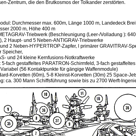
n-Zentrum, die den Brutkosmos der Tolkander zerstörten.
dul: Durchmesser max. 600m, Länge 1000 m, Landedeck Breit
sser 2000 m, Höhe 400 m
-METAGRAV-Triebwerk (Beschleunigung (Leer-/Volladung ): 640-
n), 2 Haupt- und 5 Neben-ANTIGRAV-Triebwerke
- und 2 Neben-HYPERTROP-Zapfer, l primärer GRAVITRAV-Sp
 Speicher,
- und 24 kleine Kernfusions-Notkraftwerke
: 5-fach gestaffeltes PARATRON-Schirmfeld, 3-fach gestaffeltes
:
Variabel (56 Kontaktpunkte für gängige Waffenmodule)
dard-Korvetten (60m), 5-8 Kleinst-Korvetten (30m) 25 Space-Jet
g: ca. 300 Mann Schiffsführung sowie bis zu 2700 Werft-Ingen