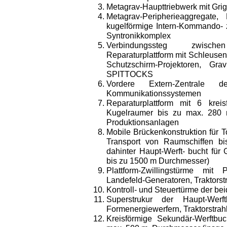
Metagrav-Haupttriebwerk mit Grigo
Metagrav-Peripherieaggregate
kugelförmige Intern-Kommando- z
Syntronikkomplex
Verbindungssteg zwis
Reparaturplattform mit Schleusen
Schutzschirm-Projektoren, Gra
SPITTOCKS
Vordere Extern-Zentrale de
Kommunikationssystemen
Reparaturplattform mit 6 krei
Kugelraumer bis zu max. 280 
Produktionsanlagen
Mobile Brückenkonstruktion für 
Transport von Raumschiffen b
dahinter Haupt-Werft- bucht für
bis zu 1500 m Durchmesser)
Plattform-Zwillingstürme mit 
Landefeld-Generatoren, Traktors
Kontroll- und Steuertürme der be
Superstrukur der Haupt-Werft
Formenergiewerfern, Traktorstrah
Kreisförmige Sekundär-Werftbu