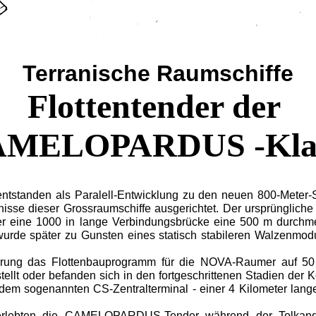
Terranische Raumschiffe
Flottentender der
MELOPARDUS -Kla
standen als Paralell-Entwicklung zu den neuen 800-Meter-S
nisse dieser Grossraumschiffe ausgerichtet. Der ursprünglich
ber eine 1000 in lange Verbindungsbrücke eine 500 m durch
 wurde später zu Gunsten eines statisch stabileren Walzenmo
erung das Flottenbauprogramm für die NOVA-Raumer auf 50
t oder befanden sich in den fortgeschrittenen Stadien der Kon
dem sogenannten CS-Zentralterminal - einer 4 Kilometer lang
 erlebten die CAMELOPARDUS-Tender während der Tolkande