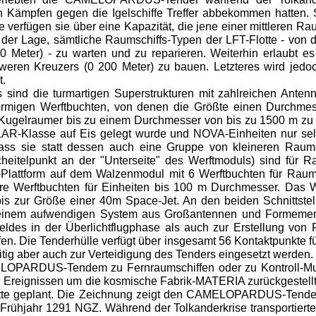
 den Kämpfen gegen die Igelschiffe Treffer abbekommen hatten
 verfügen sie über eine Kapazität, die jene einer mittleren Ra
 Lage, sämtliche Raumschiffs-Typen der LFT-Flotte - von de
eter) - zu warten und zu reparieren. Weiterhin erlaubt es i
eren Kreuzers (0 200 Meter) zu bauen. Letzteres wird jedoch
t.
sind die turmartigen Superstrukturen mit zahlreichen Ante
sförmigen Werftbuchten, von denen die Größte einen Durchme
e, Kugelraumer bis zu einem Durchmesser von bis zu 1500 m zu
-Klasse auf Eis gelegt wurde und NOVA-Einheiten nur selte
dass sie statt dessen auch eine Gruppe von kleineren Rau
heitelpunkt an der "Unterseite" des Werftmoduls) sind für 
-Plattform auf dem Walzenmodul mit 6 Werftbuchten für Rau
re Werftbuchten für Einheiten bis 100 m Durchmesser. Das W
s zur Größe einer 40m Space-Jet. An den beiden Schnittste
t einem aufwendigen System aus Großantennen und Formemerg
des in der Überlichtflugphase als auch zur Erstellung von 
en. Die Tenderhülle verfügt über insgesamt 56 Kontaktpunkte f
itig aber auch zur Verteidigung des Tenders eingesetzt werden.
OPARDUS-Tendem zu Fernraumschiffen oder zu Kontroll-Mutte
reignissen um die kosmische Fabrik-MATERIA zurückgestellt.
Flotte geplant. Die Zeichnung zeigt den CAMELOPARDUS-Tende
 Frühjahr 1291 NGZ. Während der Tolkanderkrise transportierte