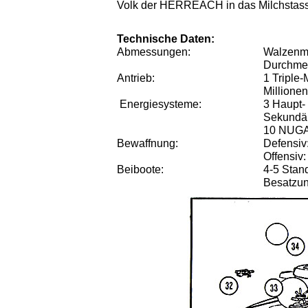
Volk der HERREACH in das Milchstasse
Technische Daten:
Abmessungen:
Walzenmo
Durchme
Antrieb:
1 Triple
Millione
Energiesysteme:
3 Haupt
Sekundär
10 NUGAS
Bewaffnung:
Defensiv
Offensiv
Beiboote:
4-5 Stan
Besatzun