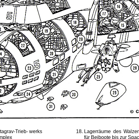
agrav-Trieb- werks
Lagerräume des Walzen
omplex
für Beiboote bis zur Spa