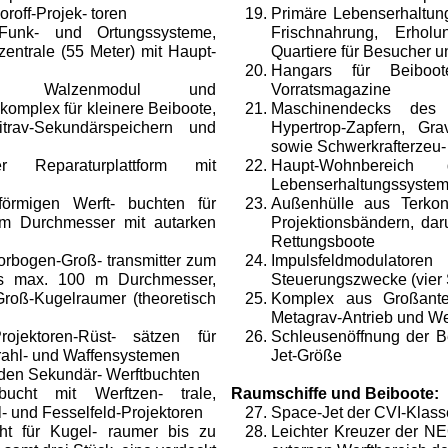
roff-Projek- toren
Primäre Lebenserhaltun
, Funk- und Ortungssysteme,
Frischnahrung, Erhol
entrale (55 Meter) mit Haupt-
Quartiere für Besucher 
Hangars für Beiboo
chen Walzenmodul und
Vorratsmagazine
komplex für kleinere Beiboote,
Maschinendecks des
vitrav-Sekundärspeichern und
Hypertrop-Zapfern, Gra
sowie Schwerkrafterzeu-
r Reparaturplattform mit
Haupt-Wohnbereich
Lebenserhaltungssystem
sförmigen Werft- buchten für
Außenhülle aus Terkon
m Durchmesser mit autarken
Projektionsbändern, da
Rettungsboote
Torbogen-Groß- transmitter zum
Impulsfeldmodulator
is max. 100 m Durchmesser,
Steuerungszwecke (vier 
 Groß-Kugelraumer (theoretisch
Komplex aus Großante
Metagrav-Antrieb und We
Projektoren-Rüst- sätzen für
Schleusenöffnung der B
trahl- und Waffensystemen
Jet-Größe
iden Sekundär- Werftbuchten
bucht mit Werftzen- trale,
Raumschiffe und Beiboote:
l- und Fesselfeld-Projektoren
Space-Jet der CVI-Klass
cht für Kugel- raumer bis zu
Leichter Kreuzer der N