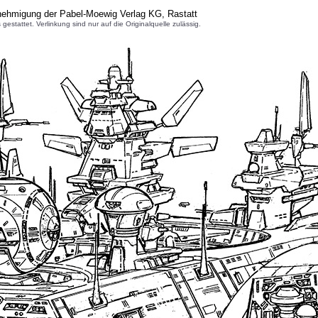
nehmigung der Pabel-Moewig Verlag KG, Rastatt
attet. Verlinkung sind nur auf die Originalquelle zulässig.