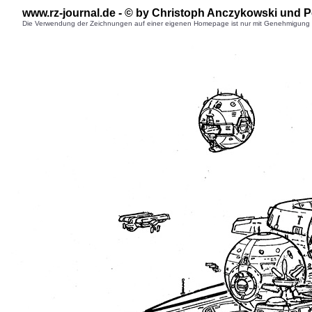
www.rz-journal.de - © by Christoph Anczykowski und P
Die Verwendung der Zeichnungen auf einer eigenen Homepage ist nur mit Genehmigung des