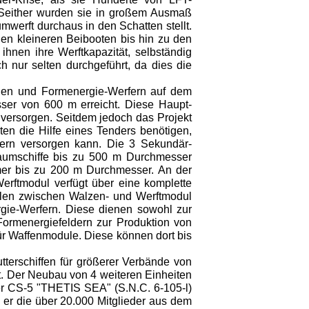
. Seither wurden sie in großem Ausmaß
umwerft durchaus in den Schatten stellt.
n kleineren Beibooten bis hin zu den
hnen ihre Werftkapazität, selbständig
 nur selten durchgeführt, da dies die
nnen und Formenergie-Werfern auf dem
sser von 600 m erreicht. Diese Haupt-
 versorgen. Seitdem jedoch das Projekt
n die Hilfe eines Tenders benötigen,
mern versorgen kann. Die 3 Sekundär-
Raumschiffe bis zu 500 m Durchmesser
mer bis zu 200 m Durchmesser. An der
erftmodul verfügt über eine komplette
llen zwischen Walzen- und Werftmodul
ie-Werfern. Diese dienen sowohl zur
Formenergiefeldern zur Produktion von
ür Waffenmodule. Diese können dort bis
rschiffen für größerer Verbände von
 Der Neubau von 4 weiteren Einheiten
r CS-5 "THETIS SEA" (S.N.C. 6-105-l)
 er die über 20.000 Mitglieder aus dem