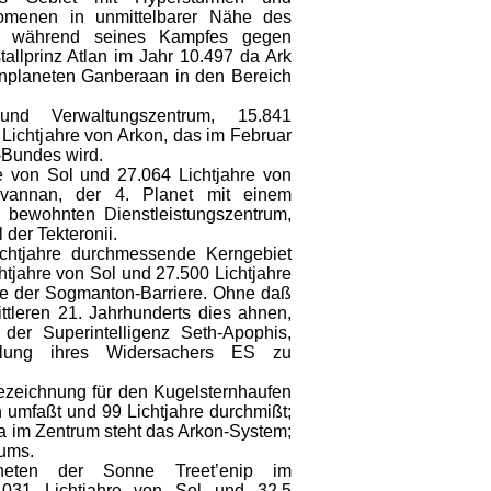
omenen in unmittelbarer Nähe des
es; während seines Kampfes gegen
stallprinz Atlan im Jahr 10.497 da Ark
enplaneten Ganberaan in den Bereich
- und Verwaltungszentrum, 15.841
 Lichtjahre von Arkon, das im Februar
-Bundes wird.
e von Sol und 27.064 Lichtjahre von
ovannan, der 4. Planet mit einem
n bewohnten Dienstleistungszentrum,
l der Tekteronii.
chtjahre durchmessende Kerngebiet
chtjahre von Sol und 27.500 Lichtjahre
ähe der Sogmanton-Barriere. Ohne daß
ttleren 21. Jahrhunderts dies ahnen,
 der Superintelligenz Seth-Apophis,
allung ihres Widersachers ES zu
ezeichnung für den Kugelsternhaufen
 umfaßt und 99 Lichtjahre durchmißt;
wa im Zentrum steht das Arkon-System;
ums.
eten der Sonne Treet’enip im
.031 Lichtjahre von Sol und 32,5