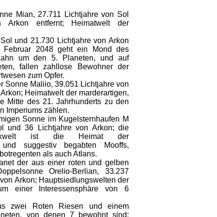
nne Mian, 27.711 Lichtjahre von Sol
 Arkon entfernt; Heimatwelt der
 Sol und 21.730 Lichtjahre von Arkon
m Februar 2048 geht ein Mond des
bahn um den 5. Planeten, und auf
eten, fallen zahllose Bewohner der
rtwesen zum Opfer.
r Sonne Maliio, 39.051 Lichtjahre von
 Arkon; Heimatwelt der marderartigen,
ie Mitte des 21. Jahrhunderts zu den
en Imperiums zählen.
namigen Sonne im Kugelsternhaufen M
ol und 36 Lichtjahre von Arkon; die
oniakwelt ist die Heimat der
ch und suggestiv begabten Mooffs,
botregenten als auch Atlans.
lanet der aus einer roten und gelben
ppelsonne Orelio-Berlian, 33.237
 von Arkon; Hauptsiedlungswelten der
rum einer Interessensphäre von 6
aus zwei Roten Riesen und einem
aneten, von denen 7 bewohnt sind;