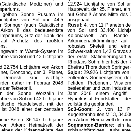
(Galaktische Mediziner) und
12.924 Lichtjahre von Sol u
mperiums.
Hauptwelt, der 25. Planet, ein
r gelben Sonne Rusuma im
auf Geheiß Atlans Mitte des 
ichtjahre von Sol und 44,5
ausgebaut.
r Springer (auch Galaktische
Rusuf:
4. von 11 Planeten de
Arkon II das bedeutendste
von Sol und 33.400 Lichtja
 Imperiums, Sitz der Bank der
Kolonialwelt am Rande
 auf Archetz, des größten
Arkonidenabkömmlinge auf
ons.
robustes Skelett und ein
ungswelt im Wartok-System im
Schwerkraft von 1,42 Gravos 
ahre von Sol und 43 Lichtjahre
der erste Stationierungsort
Rhodans Sohn; hier ließ der
d 22.754 Lichtjahre von Arkon
Ehefrau Thora durch Springer 
net, Droncanq, der 3. Planet,
Sajon:
29.926 Lichtjahre von
Dornesh, sind wichtige
entferntes Sonnensystem; der
erden daher im Februar 2048
Feliden, Prebonern, Visal
 der Tekteronii.
besiedelter und zum Industrie
n der Sonne Worzaiin im
Jahr 2048 einem Angriff d
ahre von Sol und 43 Lichtjahre
Hyperkristall-Fundstätten
dische Handelswelt mit der
vollständig geplündert.
 ist 2048 einer der zentralen
Scü-Goom:
2. von 13 P
Kugelsternhaufen M 13, 34.006
nne Beren, 36.147 Lichtjahre
von Arkon; Heimatwelt der orn
von Arkon; Heimatwelt der
Sogmanton-Barriere:
ein fa
; eines der Krisengebiete des
schlauchförmiges, turbule