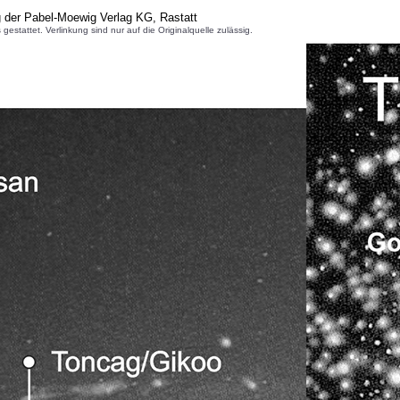
 der Pabel-Moewig Verlag KG, Rastatt
attet. Verlinkung sind nur auf die Originalquelle zulässig.