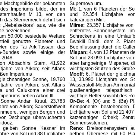
e Machtgebilde der bekannten
Supernova um.
 des Imperiums bildet der im
Mi:
1. von 6 Planeten der So
lsternhaufen M 13, von den
und 22.354 Lichtjahre von
h das Sternenreich dehnt sich
käferartigen Miir.
 „Nebelsektors“ aus, wie die
Miiree:
23.357 Lichtjahre von
ne bezeichnen.
entferntes Sonnensystem; i
um 50.000 besiedelte Welten;
Schreckens in eine Umlauf
riell genutzte Planeten und
Bwakiil Baidi, dem 2. Plan
ten des Tai Ark’Tussan, das
Beeinflussung durch die Galle
on-Bundes sowie einige der
Mispan:
4. von 12 Planeten de
s 2048.
Sol und 23.093 Lichtjahre von
n Abbadhirs Stern, 41.922
aber langbeinige Mispaner, d
tjahre von Arkon; seit Atlans
wichtigsten Stützen des Groß
oßen Imperiums
Mooff:
6. Planet der gleich
gleichnamigen Sonne, 19.760
13, 33.990 Lichtjahre von S
tjahre von Arkon; seit Atlans
Wasserstoff-Methan-Amm
a und Calukoma einer drei
quallenartigen, telepathis
mperiums neben Arkon III.
wichtige Helfer sowohl des Ro
Sonne Andan Kruul, 23.783
Or-Be:
4. (Or) und 5. (Be) P
ahre von Arkon; Sauerstoffwelt
Komponente bestehenden Do
nnenmeere, wenigen Bergen und
Lichtjahre von Sol und 21.407
von Dschungel überwucherten
katzenartigen Orbeki; Zent
ndooz.
Sonnensystemen.
r gelben Sonne Kesnar im
Reno:
Dreisonnensystem 
ahre von Sol und 38 Lichtjahre
gelben Überriese mit 60 Pl