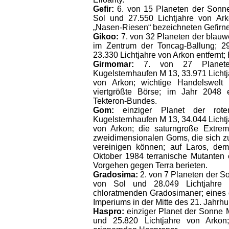
Gefir:
6. von 15 Planeten der Sonne 
Sol und 27.550 Lichtjahre von Ark
„Nasen-Riesen“ bezeichneten Gefirn
Gikoo:
7. von 32 Planeten der blau
im Zentrum der Toncag-Ballung; 29
23.330 Lichtjahre von Arkon entfernt;
Girmomar:
7. von 27 Planete
Kugelsternhaufen M 13, 33.971 Lichtj
von Arkon; wichtige Handelswel
viertgrößte Börse; im Jahr 2048 e
Tekteron-Bundes.
Gom:
einziger Planet der ro
Kugelsternhaufen M 13, 34.044 Lichtj
von Arkon; die saturngroße Extrem
zweidimensionalen Goms, die sich z
vereinigen können; auf Laros, de
Oktober 1984 terranische Mutanten e
Vorgehen gegen Terra berieten.
Gradosima:
2. von 7 Planeten der S
von Sol und 28.049 Lichtjahre 
chloratmenden Gradosimaner; eines 
Imperiums in der Mitte des 21. Jahrhu
Haspro:
einziger Planet der Sonne M
und 25.820 Lichtjahre von Arko