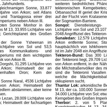
. Jahrhunderts.
weiteren bedrohliches Phän
gleichnamigen Sonne, 33.877
tekteronischen Kerngebiet
tjahre von Arkon; seit Atlans
Orbanaschol III geriet der Kri
nd Trantagossa einer drei
auf der Flucht vom Kralasen
mperiums neben Arkon III.
der Sogmanton-Barriere.
roten Sonne Monhor in den
Sonqol:
Dienstleistungs
s M 13, 33.955 Lichtjahre von
Lichtjahre von Sol und 23.107
; Gerichtsplanet des Großen
2048 Angriffsziel des Tekteron
Sunaledan:
12.579 Lichtjahr
 der Sonne Ysheenan im
Arkon entfernte Sonne; St
ichtjahre von Sol und 53,5
hauptsächlich von Ishkhorer
ges Kommunikations- und
ist im Jahr 2048 ein Angriffszie
periums mit dem wichtigsten
Tekteron-Bund:
Das 300 Li
k von Arkon III.
der Tekteronii liegt, 29.709 Li
Dorgshi, 31.295 Lichtjahre von
von Arkon entfernt, in der N
 Arkon; Heimatwelt der an
die Milchstraßenvölker des mi
hsenhaften Dron; Kern der
sind die Tekteronii Vasallen
welche die Mächtigkeitsb
 Sonne Naral, 4536 Lichtjahre
okkupieren sucht.
von Arkon; Heimatwelt der
Thantur Lok:
arkonidische B
iedlern abstammen, aber keine
M 13, der ca. 100.000 Sonnen
sen.
34.000 Lichtjahre von Sol; et
 Lezan, 28.009 Lichtjahre von
Kerngebiet des Großen Imperi
; Heimatwelt der fuchsartigen
Therbor:
2. von 5 Plan
Kugelsternhaufen M 13, 34