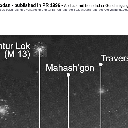
odan - published in PR 1996 -
Abdruck mit freundlicher Genehmigung
 Zeichners, des Verlages und unter Benennung der Bezugsquelle und des Copyrightinhabers gest