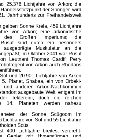
nd 25.376 Lichtjahre von Arkon; die
 Handelsstützpunkt der Springer, wird
21. Jahrhunderts zur Freihandelswelt
r gelben Sonne Krela, 459 Lichtjahre
hre von Arkon; eine arkonidische
 des Großen Imperiums; die
 Rusuf sind durch ein besonders
e ausgeprägte Muskulatur an die
angepaßt; im Oktober 2041 war Rusuf
 von Leutnant Thomas Cardif, Perry
 Robotregent von Arkon auch Rhodans
entführen.
 Sol und 20.901 Lichtjahre von Arkon
 5. Planet, Shabaa, ein von Orbeki-
ern und anderen Arkon-Nachkommen
standort ausgebaute Welt, entgeht im
er Tekteronii, doch die reichen
 des 14. Planeten werden nahezu
laneten der Sonne Scügoom im
 Lichtjahre von Sol und 55 Lichtjahre
ithoiden Scüs.
st 400 Lichtjahre breites, verdreht-
ntes Gebiet mit Hyperstürmen und