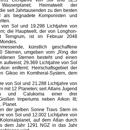
Wasserplanet; Heimatwelt der
die seit Jahrtausenden zu den besten
d als begnadete Komponisten und
lten.
e von Sol und 19.298 Lichtjahre von
em; die Hauptwelt, der von Longhon-
t Terngrum, ist im Februar 2048
-Mondes.
hmessende, künstlich geschaffene
 60 Sternen, umgeben vom „Ring der
ldenen Sternen besteht und einen
 aufweist; 29.369 Lichtjahre von Sol
kon entfernt; Herrschaftsgebiet der
ten Gikoo im Komtheral-System, dem
re von Sol und 21.288 Lichtjahre von
 mit 12 Planeten; seit Atlans Jugend
n und Calukoma einer drei
 Großen Imperiums neben Arkon III;
. Planet.
ten der gelben Sonne Travs Stern im
hre von Sol und 12.002 Lichtjahre von
 Kolonialplanet, auf dem Atlan durch
 aus dem Jahr 1291 NGZ in das Jahr