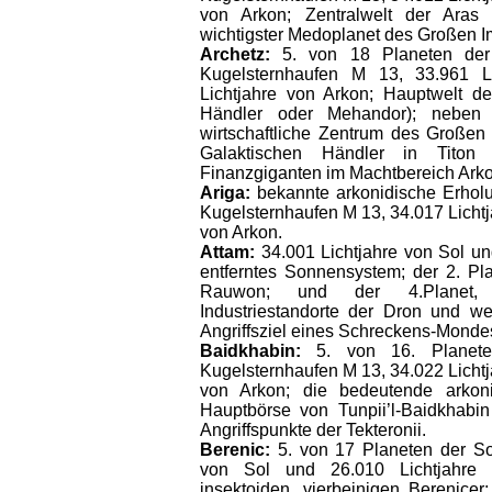
von Arkon; Zentralwelt der Aras 
wichtigster Medoplanet des Großen I
Archetz:
5. von 18 Planeten de
Kugelsternhaufen M 13, 33.961 L
Lichtjahre von Arkon; Hauptwelt de
Händler oder Mehandor); neben 
wirtschaftliche Zentrum des Großen
Galaktischen Händler in Titon
Finanzgiganten im Machtbereich Ark
Ariga:
bekannte arkonidische Erhol
Kugelsternhaufen M 13, 34.017 Lichtj
von Arkon.
Attam:
34.001 Lichtjahre von Sol un
entferntes Sonnensystem; der 2. Pla
Rauwon; und der 4.Planet, 
Industriestandorte der Dron und w
Angriffsziel eines Schreckens-Mondes
Baidkhabin:
5. von 16. Planete
Kugelsternhaufen M 13, 34.022 Lichtj
von Arkon; die bedeutende arkoni
Hauptbörse von Tunpii’l-Baidkhabin
Angriffspunkte der Tekteronii.
Berenic:
5. von 17 Planeten der So
von Sol und 26.010 Lichtjahre 
insektoiden, vierbeinigen Berenicer