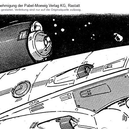
nehmigung der Pabel-Moewig Verlag KG, Rastatt
attet. Verlinkung sind nur auf die Originalquelle zulässig.