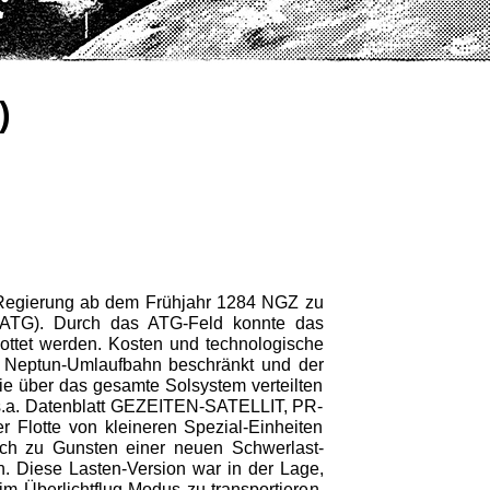
)
T-Regierung ab dem Frühjahr 1284 NGZ zu
 (ATG). Durch das ATG-Feld konnte das
ottet werden. Kosten und technologische
 Neptun-Umlaufbahn beschränkt und der
e über das gesamte Solsystem verteilten
s s.a. Datenblatt GEZEITEN-SATELLIT, PR-
r Flotte von kleineren Spezial-Einheiten
ßlich zu Gunsten einer neuen Schwerlast-
. Diese Lasten-Version war in der Lage,
m Überlichtflug-Modus zu transportieren.