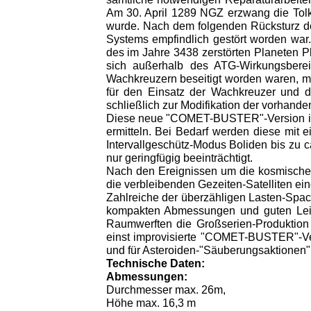
Am 30. April 1289 NGZ erzwang die Tolk
wurde. Nach dem folgenden Rücksturz de
Systems empfindlich gestört worden wa
des im Jahre 3438 zerstörten Planeten Pl
sich außerhalb des ATG-Wirkungsberei
Wachkreuzern beseitigt worden waren, m
für den Einsatz der Wachkreuzer und d
schließlich zur Modifikation der vorhand
Diese neue "COMET-BUSTER"-Version ist i
ermitteln. Bei Bedarf werden diese mit 
Intervallgeschütz-Modus Boliden bis zu 
nur geringfügig beeinträchtigt.
Nach den Ereignissen um die kosmische
die verbleibenden Gezeiten-Satelliten ein
Zahlreiche der überzähligen Lasten-Spac
kompakten Abmessungen und guten Leist
Raumwerften die Großserien-Produktion
einst improvisierte "COMET-BUSTER"-Vers
und für Asteroiden-"Säuberungsaktionen" 
Technische Daten:
Abmessungen:
Durchmesser max. 26m,
Höhe max. 16,3 m