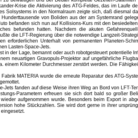
ander-Krise die Aktivierung des ATG-Feldes, das im Laufe der
s Solsystems in den Normalraum zeigte sich, daß diesmal das 
r. Hunderttausende von Boliden aus der am Systemrand geleg
uto befanden sich nun auf Kollisions-Kurs mit den besiedelte
ches befunden hatten. Nachdem die akuten Gefahrenquell
ußte die LFT-Regierung über die notwendige Langzeit-Strate
en erforderlichen Unterhalt von permanenten Planeten-Schir
enen Lasten-Space-Jets.
n der Lage, bemannt oder auch robotgesteuert potentielle Ir
einem neuartigen Gravopuls-Projektor auf ungefährliche Flugb
ca. einem Kilometer Durchmesser zerstört werden. Die Fähigk
 Fabrik MATERIA wurde die erneute Reparatur des ATG-Syste
gemottet.
e-Jets fanden auf diese Weise ihren Weg an Bord von LFT-Tend
ungs-Parametern erfreuen sie sich dort bald so großer Bel
 wieder aufgenommen wurde. Besonders beim Export in abge
ion hohe Stückzahlen. Sie wird dort gerne in ihrer ursprüngl
eingesetzt.