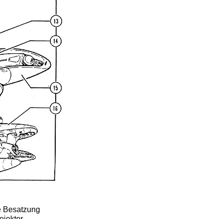
e Besatzung
ojektor