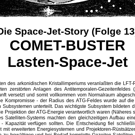
Die Space-Jet-Story (Folge 13
COMET-BUSTER
Lasten-Space-Jet
otten des arkonidischen Kristallimperiums veranlaßten die LF
ten zerstörten Anlagen des Antitemporalen-Gezeitenfeldes
unft versetzt und somit vollkommen vom Normalraum abgesch
e Kompromisse - der Radius des ATG-Feldes wurde auf die
Subsystemen unterteilt. Das wichtigste Subsystem bildeten di
 die Projektion der ATG-Energie verantwortlich waren (Nähere
s Satelliten-Systems machten den gleichzeitigen Aufbau eine
ug - Kapazität verfügen sollten. Die Entscheidung fiel schlie
t mit erweiterten Energiesystemen und Projektoren-Rüstsätzen
 zu bewältigen und bei Bedarf komplette Gezeiten-Satelliten i