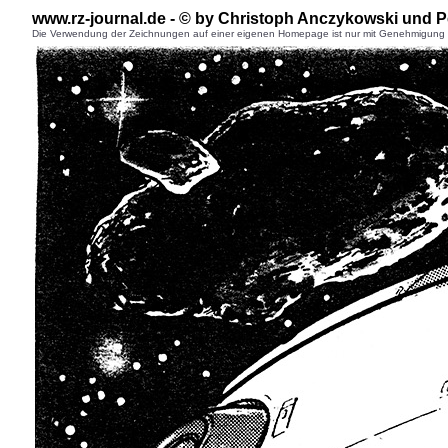
www.rz-journal.de - © b
y Christoph Anczykowski
und P
Die Verwendung der Zeichnungen auf einer eigenen Homepage ist nur mit Genehmigung des