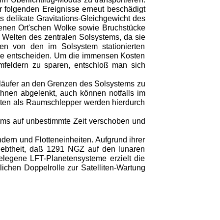
 folgenden Ereignisse erneut beschädigt
delikate Gravitations-Gleichgewicht des
enen Ort'schen Wolke sowie Bruchstücke
n Welten des zentralen Solsystems, da sie
en von den im Solsystem stationierten
gie entscheiden. Um die immensen Kosten
mfeldern zu sparen, entschloß man sich
rläufer an den Grenzen des Solsystems zu
ahnen abgelenkt, auch können notfalls im
eiten als Raumschlepper werden hierdurch
ms auf unbestimmte Zeit verschoben und
ern und Flotteneinheiten. Aufgrund ihrer
iebtheit, daß 1291 NGZ auf den lunaren
legene LFT-Planetensysteme erzielt die
ichen Doppelrolle zur Satelliten-Wartung