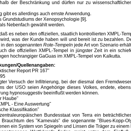
shalb der Beschränkung und dürfen nur zu wissenschaftliche
 gibt es allerdings auch ernste Anwendung.
es Grundstudiums der Xenopsychologie [9].
als Nebenfach gewählt werden.
 daß es neben den offiziellen, staatlich kontrollierten XMPL-Te
n wird, was der Kunde haben will und bereit ist zu bezahlen.
st in den sogenannten
Rote-Tempeln
jede Art von Szenario erhäl
h die offiziellen XMPL-Tempel in jüngster Zeit in ein schiefen
tungen hochrangiger GaGuas im XMPL-Tempel von Kalkutta.
ungen/Quellenangaben:
ktischer Report PR 167"
695
igter Versuch der Infiltrierung, bei der diesmal den Fremdwese
ams der USO seien Angehörige dieses Volkes, endete, ebens
rung hypnosuggestiv beeinflußt werden können.
er Haube"
"XMPL - Eine Auswertung"
che Klassifikation"
raleuropäischen Bundesstaat von Terra ein beträchtliches E
m Brauchtum des "Karnevals" die sogenannte "Blues-Kopp-Ol
denen ein System von Spiegeln und Linsen die Träger zu einem 