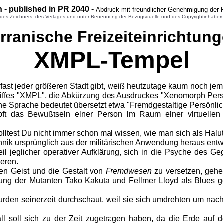
 - published in PR 2040 -
Abdruck mit freundlicher Genehmigung der 
 Zeichners, des Verlages und unter Benennung der Bezugsquelle und des Copyrightinhabers gest
rranische Freizeiteinrichtun
XMPL-Tempel
fast jeder größeren Stadt gibt, weiß heutzutage kaum noch je
ffes "XMPL", die Abkürzung des Ausdruckes "Xenomorph Persona
he Sprache bedeutet übersetzt etwa "Fremdgestaltige Persönlich
üpft das Bewußtsein einer Person im Raum einer virtuellen 
lltest Du nicht immer schon mal wissen, wie man sich als Halut
chnik ursprünglich aus der militärischen Anwendung heraus entw
il jeglicher operativer Aufklärung, sich in die Psyche des G
ieren.
den Geist und die Gestalt von
Fremdwesen
zu versetzen, gehen
kung der Mutanten Tako Kakuta und Fellmer Lloyd als Blues g
den seinerzeit durchschaut, weil sie sich umdrehten um nach
r Fall soll sich zu der Zeit zugetragen haben, da die Erde auf