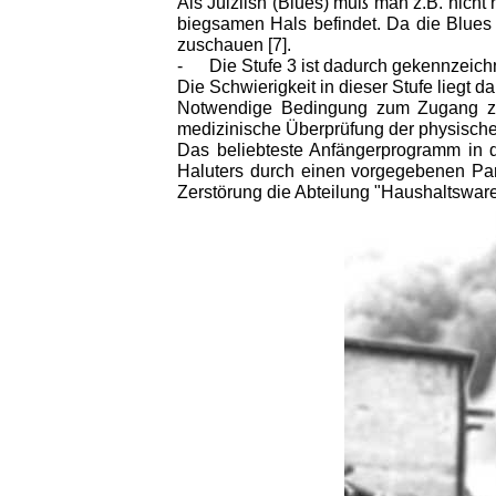
Als Jülziish (Blues) muß man z.B. nicht
biegsamen Hals befindet. Da die Blues 
zuschauen [7].
- Die Stufe 3 ist dadurch gekennzeichne
Die Schwierigkeit in dieser Stufe liegt 
Notwendige Bedingung zum Zugang zu S
medizinische Überprüfung der physisch
Das beliebteste Anfängerprogramm in d
Haluters durch einen vorgegebenen Par
Zerstörung die Abteilung "Haushaltsware