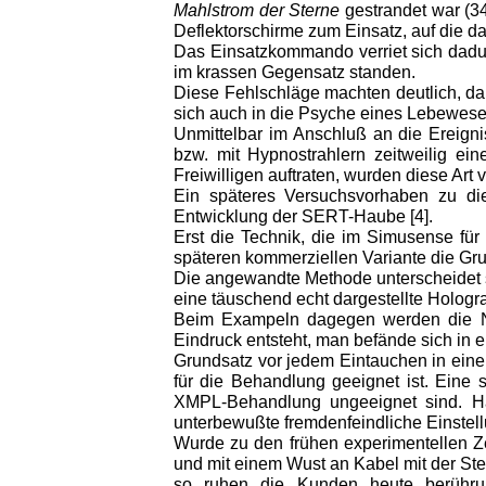
Mahlstrom der Sterne
gestrandet war (34
Deflektorschirme zum Einsatz, auf die da
Das Einsatzkommando verriet sich dadur
im krassen Gegensatz standen.
Diese Fehlschläge machten deutlich, d
sich auch in die Psyche eines Lebewese
Unmittelbar im Anschluß an die Ereigni
bzw. mit Hypnostrahlern zeitweilig e
Freiwilligen auftraten, wurden diese Art 
Ein späteres Versuchsvorhaben zu di
Entwicklung der SERT-Haube [4].
Erst die Technik, die im Simusense für 
späteren kommerziellen Variante die Gr
Die angewandte Methode unterscheidet si
eine täuschend echt dargestellte Holog
Beim Exampeln dagegen werden die Ner
Eindruck entsteht, man befände sich in 
Grundsatz vor jedem Eintauchen in eine 
für die Behandlung geeignet ist. Eine 
XMPL-Behandlung ungeeignet sind. Hau
unterbewußte fremdenfeindliche Einstel
Wurde zu den frühen experimentellen Zei
und mit einem Wust an Kabel mit der Steu
so ruhen die Kunden heute berührung