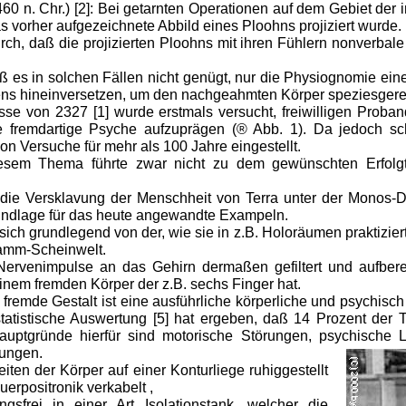
60 n. Chr.) [2]: Bei getarnten Operationen auf dem Gebiet der
s vorher aufgezeichnete Abbild eines Ploohns projiziert wurde.
ch, daß die projizierten Ploohns mit ihren Fühlern nonverbale
aß es in solchen Fällen nicht genügt, nur die Physiognomie
ns hineinversetzen, um den nachgeahmten Körper speziesgerec
sse von 2327 [1] wurde erstmals versucht, freiwilligen Prob
ine fremdartige Psyche aufzuprägen (® Abb. 1). Da jedoch s
von Versuche für mehr als 100 Jahre eingestellt.
esem Thema führte zwar nicht zu dem gewünschten Erfolgt
die Versklavung der Menschheit von Terra unter der Monos-Dik
undlage für das heute angewandte Exampeln.
ch grundlegend von der, wie sie in z.B. Holoräumen praktiziert
ramm-Scheinwelt.
venimpulse an das Gehirn dermaßen gefiltert und aufbereite
einem fremden Körper der z.B. sechs Finger hat.
fremde Gestalt ist eine ausführliche körperliche und psychis
statistische Auswertung [5] hat ergeben, daß 14 Prozent der T
ptgründe hierfür sind motorische Störungen, psychische Lab
lungen.
ten der Körper auf einer Konturliege ruhiggestellt
erpositronik verkabelt ,
sfrei in einer Art Isolationstank, welcher die