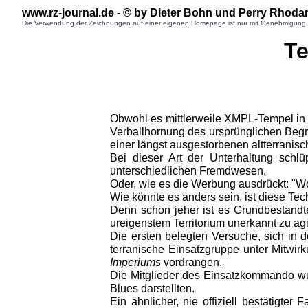
www.rz-journal.de - © b
y Dieter Bohn
und Perry Rhodan
Die Verwendung der Zeichnungen auf einer eigenen Homepage ist nur mit Genehmigung des
Te
Obwohl es mittlerweile XMPL-Tempel in 
Verballhornung des ursprünglichen Begri
einer längst ausgestorbenen altterranisc
Bei dieser Art der Unterhaltung schl
unterschiedlichen Fremdwesen.
Oder, wie es die Werbung ausdrückt: "Wo
Wie könnte es anders sein, ist diese Te
Denn schon jeher ist es Grundbestandte
ureigenstem Territorium unerkannt zu ag
Die ersten belegten Versuche, sich in 
terranische Einsatzgruppe unter Mitwir
Imperiums
vordrangen.
Die Mitglieder des Einsatzkommando wur
Blues darstellten.
Ein ähnlicher, nie offiziell bestätigte