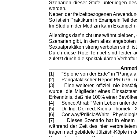
Szenarien dieser Stufe unterliegen de
werden.
Neben der freizeitbezogenen Anwendung
So ist ein Praktikum in Exampeln Teil d
Im Studium der Medizin kann Exampeln 
Allerdings darf nicht unerwähnt bleiben,
Szenarien gibt, in dem alles angebote
Sexualpraktiken streng verboten sind, i
Durch diese Rote Tempel sind leider auc
zuletzt durch die spektakulären Verhaf
Anmerk
[1] "Spione von der Erde" in "Pangala
[2] Pangalaktischer Report PR 676 - 
[3] Eine weiterer, offiziell nie bestät
wurde, die Mitglieder eines Einsatzte
Erkenntnis, daß nie 100% einer Bevölke
[4] Senco Ahrat: "Mein Leben unter d
[5] Dr. Ing. Dr. med. Kion a Thomek: 
[6] Conway/Prilicla/White "Physiologis
[7] Dieses Szenario hat in einem zent
während der Zeit des hier verbreitete
tragen nachgebildete Jülziish-Köpfe in 