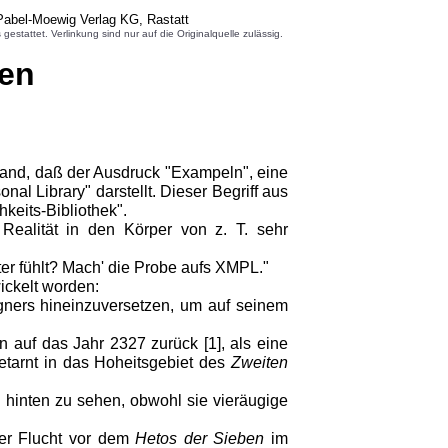
Pabel-Moewig Verlag KG, Rastatt
attet. Verlinkung sind nur auf die Originalquelle zulässig.
gen
mand, daß der Ausdruck "Exampeln", eine
l Library" darstellt. Dieser Begriff aus
keits-Bibliothek".
Realität in den Körper von z. T. sehr
er fühlt? Mach' die Probe aufs XMPL."
ickelt worden:
egners hineinzuversetzen, um auf seinem
 auf das Jahr 2327 zurück [1], als eine
etarnt in das Hoheitsgebiet des
Zweiten
 hinten zu sehen, obwohl sie vieräugige
 der Flucht vor dem
Hetos der Sieben
im