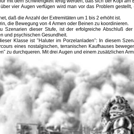
 nur mit dem Schwierigkeit fertig werden, daß sich der Kopf am
über vier Augen verfügen wird man vor das Problem gestellt, 
t, daß die Anzahl der Extremitäten um 1 bis 2 erhöht ist.
darin, die Bewegung von 4 Armen oder Beinen zu koordinieren.
zenarien dieser Stufe, ist der erfolgreiche Abschluß der v
en und psychischen Gesundheit.
ieser Klasse ist "Haluter im Porzelanladen": In diesem Szen
cours eines nostalgischen, terranischen Kaufhauses bewegen.
n" zu durchqueren. Mit drei Augen und einem zusätzlichen Armpa