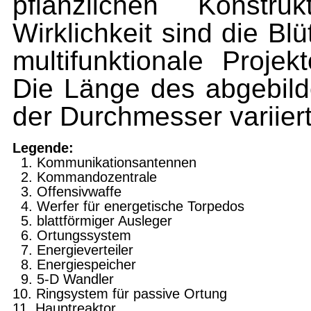
pflanzlichen Konstru
Wirklichkeit sind die Bl
multifunktionale Proje
Die Länge des abgebilde
der Durchmesser variier
Legende:
1. Kommunikationsantennen
2. Kommandozentrale
3. Offensivwaffe
4. Werfer für energetische Torpedos
5. blattförmiger Ausleger
6. Ortungssystem
7. Energieverteiler
8. Energiespeicher
9. 5-D Wandler
10. Ringsystem für passive Ortung
11. Hauptreaktor