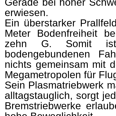
Gerade bei hoher Schwerk
erwiesen.
Ein überstarker Prallfel
Meter Bodenfreiheit be
zehn G. Somit is
bodengebundenen Fah
nichts gemeinsam mit d
Megametropolen für Flu
Sein Plasmatriebwerk m
alltagstauglich, sorgt j
Bremstriebwerke erlau