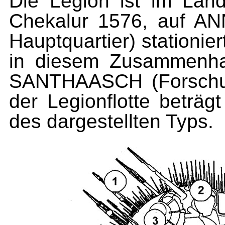
Die Legion ist im Lan
Chekalur 1576, auf AN
Hauptquartier) stationie
in diesem Zusammenha
SANTHAASCH (Forschun
der Legionflotte beträg
des dargestellten Typs.