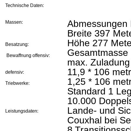
Technische Daten:
Abmessungen 
Massen:
Breite 397 Met
Höhe 277 Mete
Besatzung:
Gesamtmasse
Bewaffnung offensiv:
max. Zuladung
11,9 * 106 met
defensiv:
1,25 * 106 met
Triebwerke:
Standard 1 Leg
10.000 Doppels
Lande- und Sic
Leistungsdaten:
Couxhal bei S
8 Transitionss