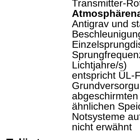
Transmitter-Ro
Atmosphärena
Antigrav und s
Beschleunigun
Einzelsprungdi
Sprungfrequen
Lichtjahre/s)
entspricht ÜL-
Grundversorgun
abgeschirmten
ähnlichen Spei
Notsysteme au
nicht erwähnt