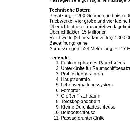
Passagier sehr günstig eine Passage 
Technische Daten:
Besatzung: ~ 200 Gefirnen und bis zu 
Triebwerke: Vier große und vier kleine
Überlichtantrieb: Lineartriebwerk gefir
Überlichtfaktor: 15 Millionen
Reichweite (2 Linearkonverter): 500.00
Bewaffnung: keine
Abmessungen: 524 Meter lang, ~ 117 M
Legende:
Funkkomplex des Raumhafens
Unterkünfte für Raumschiffbesat
Prallfeldgeneratoren
Hauptzentrale
Lebenserhaltungssystem
Fernorter
Großer Frachtraum
Teleskoplandebein
Kleine Durchladeschleuse
Beibootschleuse
Passagierunterkünfte