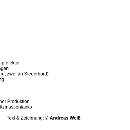
-projektor
agen
rd, zwei an Steuerbord)
ng
cher Produktion
ützmassentanks
Text & Zeichnung: ©
Andreas Weiß