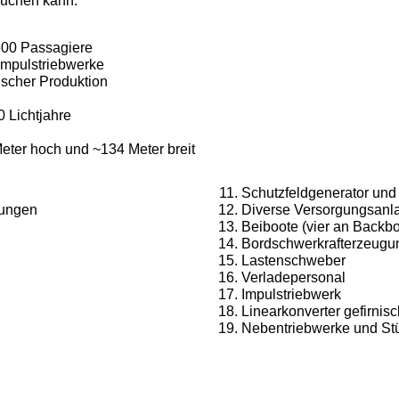
buchen kann.
600 Passagiere
 Impulstriebwerke
nischer Produktion
0 Lichtjahre
eter hoch und ~134 Meter breit
Schutzfeldgenerator und 
zungen
Diverse Versorgungsanl
Beiboote (vier an Backbo
Bordschwerkrafterzeugu
Lastenschweber
Verladepersonal
Impulstriebwerk
Linearkonverter gefirnis
Nebentriebwerke und St