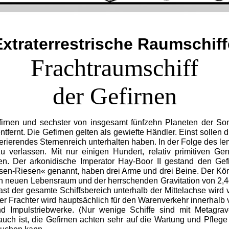
Extraterrestrische
Raumschiff
Frachtraumschiff
der Gefirnen
irnen und sechster von insgesamt fünfzehn Planeten der Sonne
tfernt. Die Gefirnen gelten als gewiefte Händler. Einst sollen d
perierendes Sternenreich unterhalten haben. In der Folge des l
verlassen. Mit nur einigen Hundert, relativ primitiven Gen
hten. Der arkonidische Imperator Hay-Boor II gestand den G
en-Riesen« genannt, haben drei Arme und drei Beine. Der Körp
en neuen Lebensraum und der herrschenden Gravitation von 2,4
Fast der gesamte Schiffsbereich unterhalb der Mittelachse wir
Der Frachter wird hauptsächlich für den Warenverkehr innerhalb
und Impulstriebwerke. (Nur wenige Schiffe sind mit Metagrav
auch ist, die Gefirnen achten sehr auf die Wartung und Pflege 