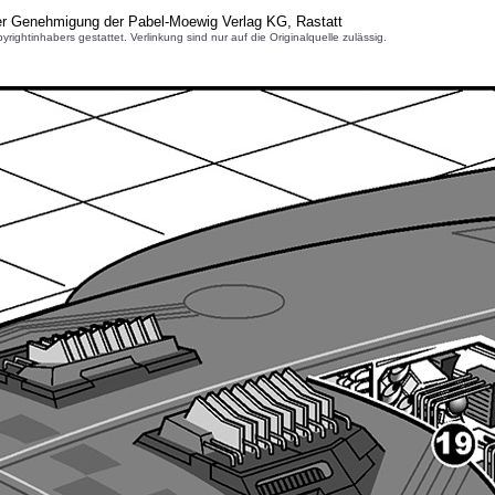
her Genehmigung der Pabel-Moewig Verlag KG, Rastatt
inhabers gestattet. Verlinkung sind nur auf die Originalquelle zulässig.