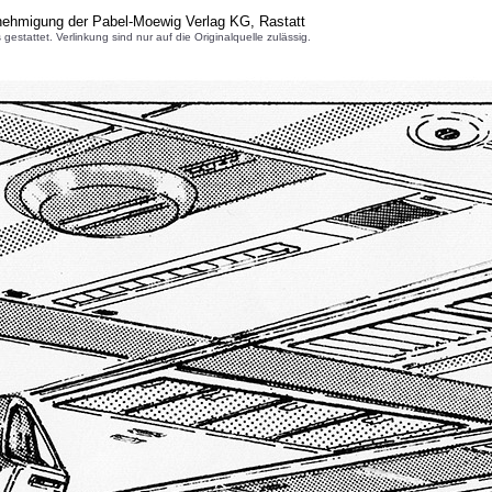
nehmigung der Pabel-Moewig Verlag KG, Rastatt
attet. Verlinkung sind nur auf die Originalquelle zulässig.