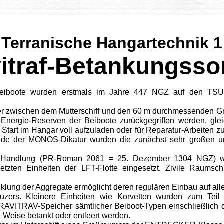
Terranische Hangartechnik 1
itraf-Betankungss
Beiboote wurden erstmals im Jahre 447 NGZ auf den T
sfer zwischen dem Mutterschiff und den 60 m durchmessende
 Energie-Reserven der Beiboote zurückgegriffen werden, glei
art im Hangar voll aufzuladen oder für Reparatur-Arbeiten zu
nde der MONOS-Dikatur wurden die zunächst sehr großen un
Handlung (PR-Roman 2061 = 25. Dezember 1304 NGZ) 
setzten Einheiten der LFT-Flotte eingesetzt. Zivile Raumsc
cklung der Aggregate ermöglicht deren regulären Einbau auf a
zers. Kleinere Einheiten wie Korvetten wurden zum Teil 
 GRAVITRAV-Speicher sämtlicher Beiboot-Typen einschließlic
 Weise betankt oder entleert werden.