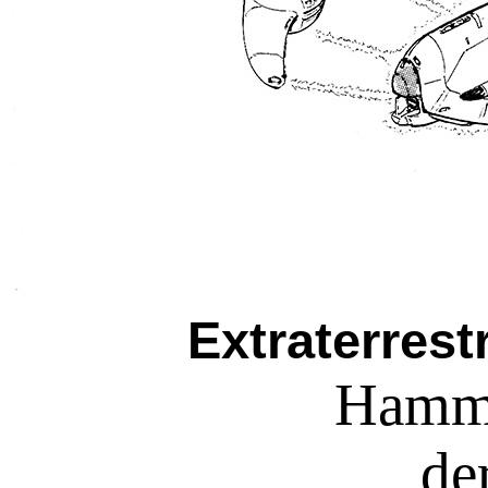
Extraterrest
Hamme
de