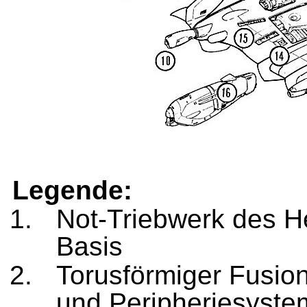
Legende:
Not-Triebwerk des H
Basis
Torusförmiger Fusio
und Peripheriesyst