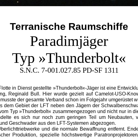
Terranische Raumschiffe
Paradimjäger
Typ »Thunderbolt«
S.N.C. 7-001.027.85 PD-SF 1311
otte in Dienst gestellte »Thunderbolt«-Jäger ist eine Entwic
gung, Reginald Bull. Hier wurde gezielt auf Camelot-USO-Know
rt, musste der gesamte Verband schon im Folgejahr umgerüstet w
 dem Gebiet der LFT neben den Jägern der Schwalbenschwanz
om Typ »Thunderbolt« zusammengezogen und nicht nur in di
andelte es sich nur noch zum gerin­gen Teil um Neubauten, 
ln und Geschwader aus den LFT-Systemen abgezogen.
Überlichttriebwerke und die normale Bewaffnung entfernt. End
her Produktion, spezielle höchstwertige Paratronprojektoren