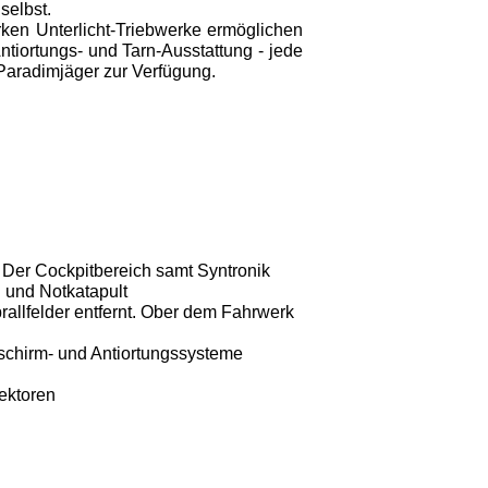
selbst.
rken Unterlicht-Triebwerke ermöglichen
tiortungs- und Tarn-Ausstattung - jede
Paradimjäger zur Verfügung.
 Der
Cockpitbe­reich samt Syntronik
n und Notkatapult
allfelder entfernt. Ober dem Fahrwerk
schirm- und Antiortungssysteme
ektoren