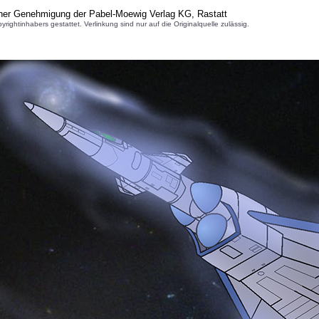
cher Genehmigung der Pabel-Moewig Verlag KG, Rastatt
inhabers gestattet. Verlinkung sind nur auf die Originalquelle zulässig.