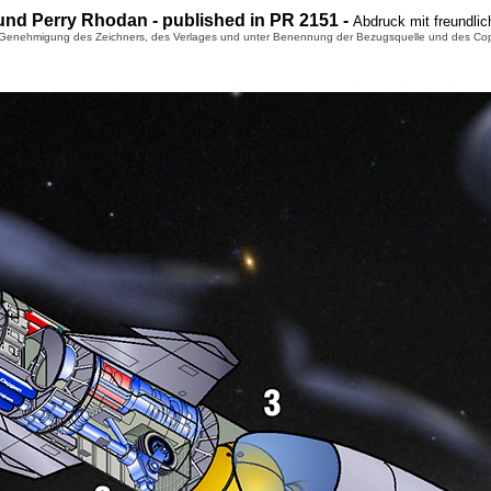
und Perry Rhodan - published in PR 2151 -
Abdruck mit freundli
enehmigung des Zeichners, des Verlages und unter Benennung der Bezugsquelle und des Copyright