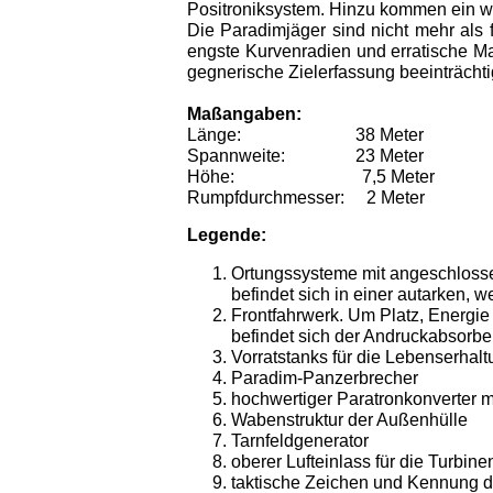
Positroniksystem. Hinzu kommen ein wi
Die Paradimjäger sind nicht mehr als 
engste Kurvenradien und erratische Ma
gegnerische Zielerfassung beeinträch
Maßangaben:
Länge:
38 Meter
Spannweite:
23 Meter
Höhe:
7,5 Meter
Rumpfdurchmesser:
2 Meter
Legende:
Ortungssysteme mit angeschlosse
befindet sich in einer autarken,
Frontfahrwerk. Um Platz, Energie
befindet sich der Andruckabsorbe
Vorratstanks für die Lebenserha
Paradim-Panzerbrecher
hochwertiger Paratronkonverter m
Wabenstruktur der Außenhülle
Tarnfeldgenerator
oberer Lufteinlass für die Turbin
taktische Zeichen und Kennung de