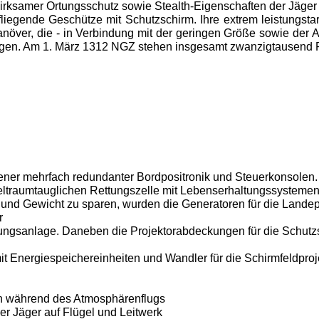
rksamer Ortungsschutz sowie Stealth-Eigenschaften der Jäger 
fliegende Geschütze mit Schutzschirm. Ihre extrem leistungsta
növer, die - in Verbindung mit der geringen Größe sowie der An
tigen. Am 1. März 1312 NGZ stehen insgesamt zwanzigtausend 
ner mehrfach redundanter Bordpositronik und Steuerkonsolen.
 weltraumtauglichen Rettungszelle mit Lebenserhaltungssysteme
 und Gewicht zu sparen, wurden die Generatoren für die Landepr
r
ltungsanlage. Daneben die Projektorabdeckungen für die Schutz
it Energiespeichereinheiten und Wandler für die Schirmfeldproj
en während
des Atmosphärenflugs
r Jäger auf Flügel und Leitwerk