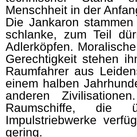
Menschheit in der Anfan
Die Jankaron stammen 
schlanke, zum Teil d
Adler­köpfen. Moralisch
Gerechtigkeit stehen i
Raumfahrer aus Leidens
einem halben Jahrhunder
anderen Zivilisa­tione
Raumschiffe, die ü
Impulstriebwerke verfü
gering.