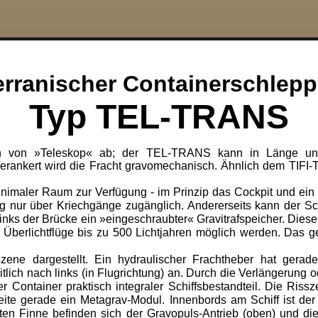
erranischer Containerschlepp
Typ TEL-TRANS
h von »Teleskop« ab; der TEL-TRANS kann in Länge und 
Verankert wird die Fracht gravomechanisch. Ähnlich dem TIFI-
nimaler Raum zur Verfügung - im Prinzip das Cockpit und ein 
ng nur über Kriechgänge zugänglich. Andererseits kann der Sc
 links der Brücke ein »eingeschraubter« Gravitrafspeicher. Dies
m Überlichtflüge bis zu 500 Lichtjahren möglich werden. Das
szene dargestellt. Ein hydraulischer Frachtheber hat gerad
lich nach links (in Flugrichtung) an. Durch die Verlängerung o
 Container praktisch integraler Schiffsbestandteil. Die Riss
te gerade ein Metagrav-Modul. Innenbords am Schiff ist der z
en Finne befinden sich der Gravopuls-Antrieb (oben) und die