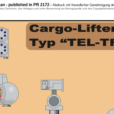
an - published in PR 2172 -
Abdruck mit freundlicher Genehmigung d
 Zeichners, des Verlages und unter Benennung der Bezugsquelle und des Copyrightinhabers gest