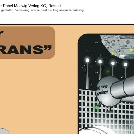
er Pabel-Moewig Verlag KG, Rastatt
attet. Verlinkung sind nur auf die Originalquelle zulässig.