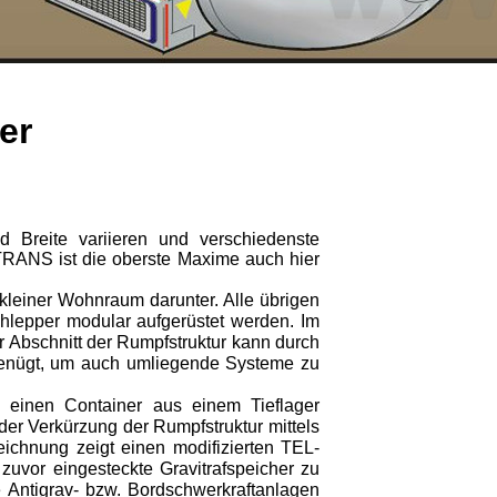
er
Breite variieren und verschiedenste
TRANS ist die oberste Maxime auch hier
kleiner Wohnraum darunter. Alle übrigen
hlepper modular aufgerüstet werden. Im
er Abschnitt der Rumpfstruktur kann durch
 genügt, um auch um­liegende Systeme zu
e einen Container aus einem Tieflager
der Verkürzung der Rumpfstruktur mittels
zeichnung zeigt einen modifizierten TEL-
uvor ein­gesteckte Gravitrafspeicher zu
 Antigrav- bzw. Bordschwerkraftanlagen