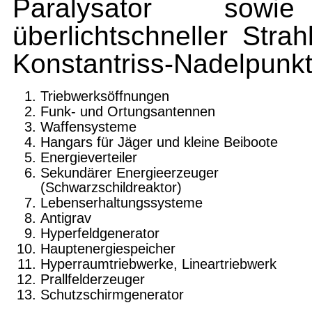
Paralysator sowi
überlichtschneller Strah
Konstantriss-Nadelpunk
Triebwerksöffnungen
Funk- und Ortungsantennen
Waffensysteme
Hangars für Jäger und kleine Beiboote
Energieverteiler
Sekundärer Energieerzeuger
(Schwarzschildreaktor)
Lebenserhaltungssysteme
Antigrav
Hyperfeldgenerator
Hauptenergiespeicher
Hyperraumtriebwerke, Lineartriebwerk
Prallfelderzeuger
Schutzschirmgenerator