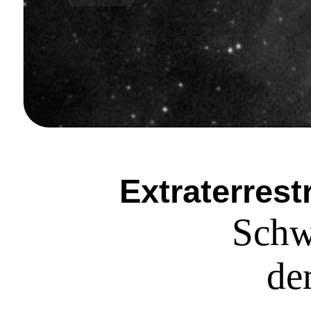
Extraterres
Schw
de