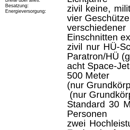
Breite über alles:
Besatzung:
zivil keine, mi
Energieversorgung:
vier Geschütze
verschieden
Einschnitten e
zivil nur HÜ-Sc
Paratron/HÜ
(g
acht Space-Jet
500 Meter
(nur Grundkörp
(nur Grundkörp
Standard 30 Ma
Personen
zwei Hochleis