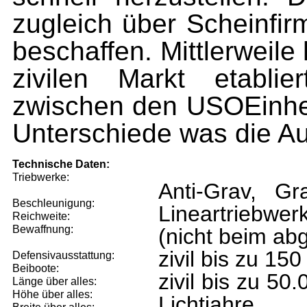
zugleich über Scheinfirm
beschaffen. Mittlerweil
zivilen Markt etablie
zwischen den USOEinhei
Unterschiede was die Au
Technische Daten:
Triebwerke:
Anti-Grav, Gr
Beschleunigung:
Lineartriebwer
Reichweite:
Bewaffnung:
(nicht beim ab
zivil bis zu 15
Defensivausstattung:
Beiboote:
zivil bis zu 50
Länge über alles:
Höhe über alles:
Lichtjahre