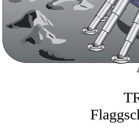
T
Flaggsc