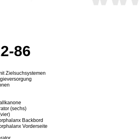
12-86
it Zielsuchsystemen
gieversorgung
onen
allkanone
tor (sechs)
vier)
orphalanx Backbord
orphalanx Vorderseite
rator