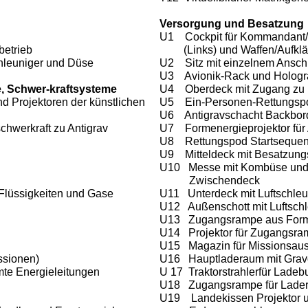
Versorgung und Besatzung
U1 Cockpit für Kommandant/Pi
betrieb
(Links) und Waffen/Aufkl
hleuniger
und Düse
U2 Sitz mit einzelnem Anschna
U3 Avionik-Rack und Hologr
e,
Schwer-kraftsysteme
U4 Oberdeck mit Zugang zu 
 Projektoren der künstlichen
U5 Ein-Personen-Rettungspod
U6 Antigravschacht Backbor
hwerkraft zu Antigrav
U7 Formenergieprojektor für A
U8 Rettungspod Startseque
U9 Mitteldeck mit Besatzungs
U10 Messe mit Kombüse und 
Zwischendeck
Flüssigkeiten und Gase
U11 Unterdeck mit Luftschle
U12 Außenschott mit Luftsch
U13 Zugangsrampe aus Form
U14 Projektor für Zugangsra
U15 Magazin für Missionsausr
sionen)
U16 Hauptladeraum mit Gravo
te Energieleitungen
U 17 Traktorstrahlerfür Ladeb
U18 Zugangsrampe für Lader
U19 Landekissen Projektor u