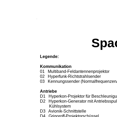
Spac
Legende:
Kommunikation
01 Multiband-Feldantennenprojektor
02 Hyperfunk-Richtstrahlsender
03 Kennungssender (Normalfrequenzen/
Antriebe
D1 Hyperkon-Projektor für Beschleunig
D2 Hyperkon-Generator mit Antriebsspu
Kühlsystem
D3 Avionik-Schnittstelle
D4 Grigoroff-Projektorschüssel