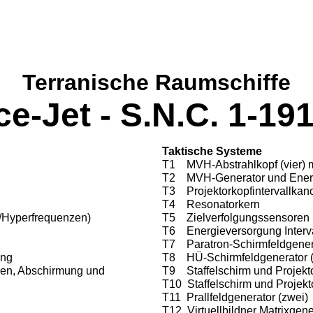
Terranische Raumschiffe
e-Jet - S.N.C. 1-19
Taktische Systeme
T1 MVH-Abstrahlkopf (vier) m
T2 MVH-Generator und Ener
T3 Projektorkopfintervallkan
T4 Resonatorkern
Hyperfrequenzen)
T5 Zielverfolgungssensoren
T6 Energieversorgung Interv
T7 Paratron-Schirmfeldgenera
ung
T8 HÜ-Schirmfeldgenerator (
len, Abschirmung und
T9 Staffelschirm und Projekt
T10 Staffelschirm und Projekt
T11 Prallfeldgenerator (zwei)
T12 Virtuellbildner Matrixgene