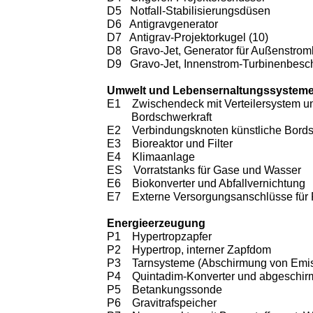
D5 Notfall-Stabilisierungsdüsen
D6 Antigravgenerator
D7 Antigrav-Projektorkugel (10)
D8 Gravo-Jet, Generator für Außenstrom
D9 Gravo-Jet, Innenstrom-Turbinenbesc
Umwelt und Lebensernaltungssystem
E1 Zwischendeck mit Verteilersystem und
Bordschwerkraft
E2 Verbindungsknoten künstliche Bordsc
E3 Bioreaktor und Filter
E4 Klimaanlage
ES Vorratstanks für Gase und Wasser
E6 Biokonverter und Abfallvernichtung
E7 Externe Versorgungsanschlüsse für 
Energieerzeugung
P1 Hypertropzapfer
P2 Hypertrop, interner Zapfdom
P3 Tarnsysteme (Abschirmung von Emis
P4 Quintadim-Konverter und abgeschirm
P5 Betankungssonde
P6 Gravitrafspeicher