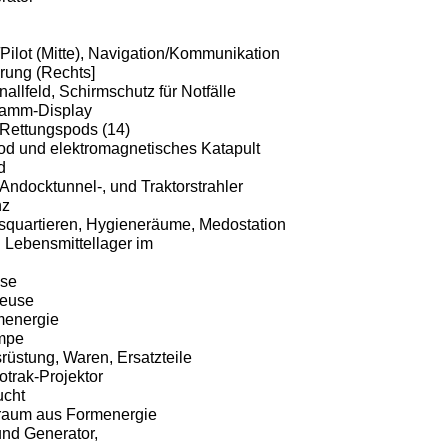
lot (Mitte), Navigation/Kommunikation
ärung (Rechts]
llfeld, Schirmschutz für Notfälle
amm-Display
Rettungspods (14)
 und elektromagnetisches Katapult
d
ndocktunnel-, und Traktorstrahler
nz
quartieren, Hygieneräume, Medostation
Lebensmittellager im
use
leuse
energie
mpe
üstung, Waren, Ersatzteile
trak-Projektor
ucht
aum aus Formenergie
nd Generator,