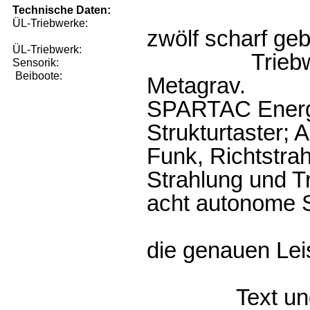
Technische Daten:
ÜL-Triebwerke:
zwölf scharf ge
ÜL-Triebwerk:
Trieb
Sensorik:
Beiboote:
Metagrav.
SPARTAC Energi
Strukturtaster; 
Funk, Richtstra
Strahlung und Tr
acht autonome 
die genauen Lei
Text u