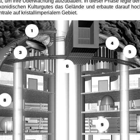
hat, um ihre Überwachung aufzubauen. In dieser Phase legte 
onidischen Kulturgutes das Gelände und erbaute darauf hochoff
rale auf kristallimperialem Gebiet.