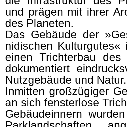
die Infrastruktur des
und prägen mit ihrer Arc
des Planeten.
Das Gebäude der »Ges
nidischen Kulturgutes« i
einen Trichterbau de
dokumentiert eindruck
Nutzgebäude und Natur.
Inmitten großzügiger Ge
an sich fensterlose Tric
Gebäudeinnern wurden 
Parklandschaften ang