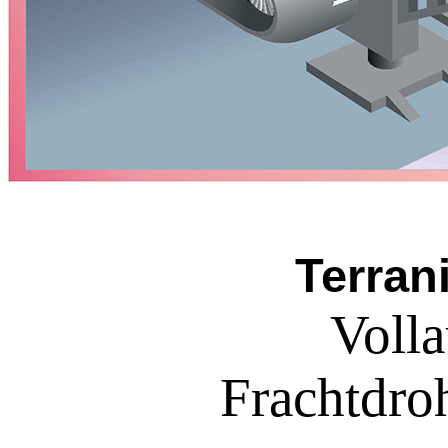
Terran
Voll
Frachtdro