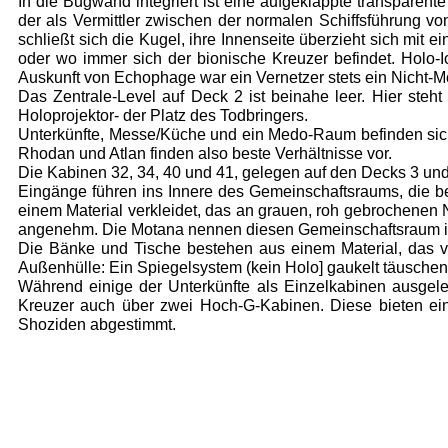
In die Bugwand integriert ist eine aufgeklappte transparent
der als Vermittler zwischen der normalen Schiffsführung
vo
schließt sich die Kugel, ihre Innenseite überzieht sich mit 
oder wo immer sich der bionische Kreuzer befindet. Holo-I
Auskunft von Echophage war ein Vernetzer stets ein Nicht-M
Das Zentrale-Level auf Deck 2 ist beinahe leer. Hier steht
Holoprojektor- der Platz des Todbringers.
Unterkünfte, Messe/Küche und ein Medo-Raum be­finden sich 
Rhodan und Atlan finden also beste Verhältnisse vor.
Die Kabinen 32, 34, 40 und 41, gelegen auf den Decks 3 un
Eingänge führen ins Innere des Gemeinschafts­raums, die
ei­nem Material verkleidet, das an grauen, roh gebro­chenen Na
ange­nehm. Die Motana nennen diesen Gemeinschafts­raum i
Die Bänke und Tische bestehen aus einem Material, das vo
Außenhülle: Ein Spiegelsystem (kein Holo] gaukelt täuschend
Während einige der Unterkünfte als Einzelkabinen ausgeleg
Kreuzer auch über zwei Hoch-G-Kabinen. Diese bieten eine
Shoziden abgestimmt.