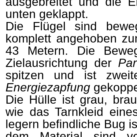
ausgebreitet und die E
unten ge­klappt.
Die Flügel sind beweg
komplett angehoben zu
43 Metern. Die Bewegli
Zielausrichtung der
Pa
spitzen und ist zwei
Energiezapfung
ge­koppe
Die Hülle ist grau, bra
wie das Tarnkleid ei­n
legern befindliche Bug ist
dem Material sind 