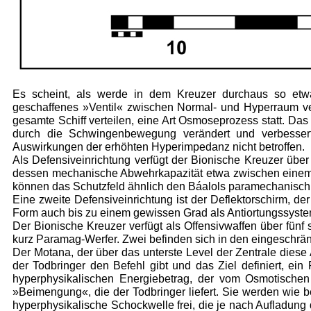
Es scheint, als werde in dem Kreuzer durchaus so et­was
geschaffenes »Ventil« zwischen Normal- und Hyperraum vera
gesamte Schiff verteilen, eine Art Osmoseprozess statt. Das
durch die Schwingenbewegung verändert und verbessert
Auswirkungen der erhöhten Hyperimpedanz nicht betroffen.
Als Defensiveinrichtung verfügt der Bionische Kreuzer über
des­sen mechanische Abwehrkapazität etwa zwischen einem 
können das Schutzfeld ähnlich den Báalols paramechanisch 
Eine zweite Defensiveinrichtung ist der Deflektor­schirm, der
Form auch bis zu einem gewissen Grad als Antiortungs­system 
Der Bionische Kreuzer verfügt als Offensivwaffen über fünf 
kurz Paramag-Werfer. Zwei befinden sich in den einge­schrä
Der Motana, der über das unterste Level der Zentrale diese 
der Todbringer den Befehl gibt und das Ziel definiert, 
hyperphysikalischen Energiebetrag, der vom Osmotischen 
»Beimengung«, die der Todbringer liefert. Sie werden wie b
hyperphysikalische Schockwelle frei, die je nach Aufladung 