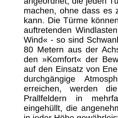
angeordnet, die jeden T
machen, ohne dass es 
kann. Die Türme können
auftretenden Windlast
Wind« - so sind Schwan
80 Metern aus der Achse
den »Komfort« der Bewo
auf den Einsatz von Ener
durchgängige Atmosph
erreichen, werden die
Prallfeldern in mehrf
eingehüllt, die angene
in jeder Höhe gewährleis