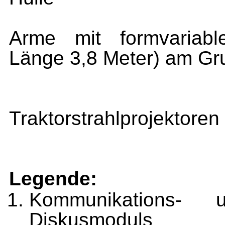
vier flexib
Arme mit formvariabl
Länge 3,8 Meter) am Gr
Diskus
zwei P
Traktorstrahlprojektoren
Medop
Legende:
Kommunikations- 
Diskusmoduls