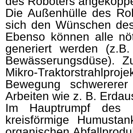
des Roboters angekoppe
Die Außenhülle des Rob
sich den Wünschen des 
Ebenso können alle n
generiert werden (z.B
Bewässerungsdüse). Zu
Mikro-Traktorstrahlpro
Bewegung schwererer 
Arbeiten wie z. B. Erd
Im Hauptrumpf des R
kreisförmige Humustan
organischen Abfallprodu