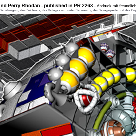
und Perry Rhodan - published in PR 2263 -
Abdruck mit freundli
enehmigung des Zeichners, des Verlages und unter Benennung der Bezugsquelle und des Copyright