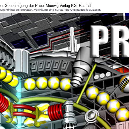
cher Genehmigung der Pabel-Moewig Verlag KG, Rastatt
inhabers gestattet. Verlinkung sind nur auf die Originalquelle zulässig.