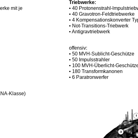
Triebwerke:
rke mit je
•
40 Protonenstrahl-lmpulstrie
• 40 Gravotron-Feldtriebwerke
• 4 Kompensationskonverter T
• Not-Transitions-Triebwerk
• Antigravtriebwerk
offensiv:
• 50 MVH-Sublicht-Geschütze
• 50 Impulsstrahler
• 100 MVH-Überlicht-Geschütz
• 180 Transformkanonen
• 6 Paratronwerfer
ANA-Klasse)