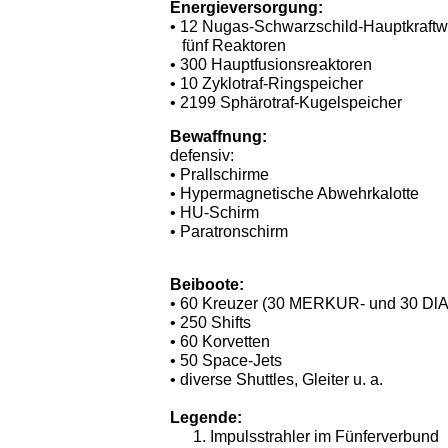
Energieversorgung:
• 12 Nugas-Schwarzschild-Hauptkraftwe
fünf Reaktoren
• 300 Hauptfusionsreaktoren
• 10 Zyklotraf-Ringspeicher
• 2199 Sphärotraf-Kugelspeicher
Bewaffnung:
defensiv:
• Prallschirme
• Hypermagnetische Abwehrkalotte
• HU-Schirm
• Paratronschirm
Beiboote:
•
60 Kreuzer (30 MERKUR- und 30 Dl
•
250 Shifts
•
60 Korvetten
•
50 Space-Jets
•
diverse Shuttles, Gleiter u. a.
Legende:
Impulsstrahler im Fünferverbund