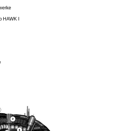
bwerke
yp HAWK I
e