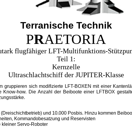
Terranische Technik
P
R
AETORIA
tark flugfähiger LFT-Multifunktions-Stützpu
Teil 1:
Kernzelle
Ultraschlachtschiff der JUPITER-Klasse
ruppieren sich modifizierte LFT-BOXEN mit einer Kantenlä
he Know-how. Die Anzahl der Beiboote einer LFTBOX gestalte
zungsstärke.
Dreischichtbetrieb) und 10.000 Posbis. Hinzu kommen Beiboo
heiten, Kommandobesatzung und Reservisten
kleiner Servo-Roboter