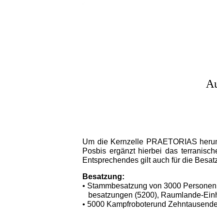
Au
Um die Kernzelle PRAETORIAS herum g
Posbis ergänzt hierbei das terranisc
Entsprechendes gilt auch für die Besat
Besatzung:
• Stammbesatzung von 3000 Personen (
besatzungen
(5200), Raumlande-Ein
• 5000 Kampfroboterund Zehntausende 