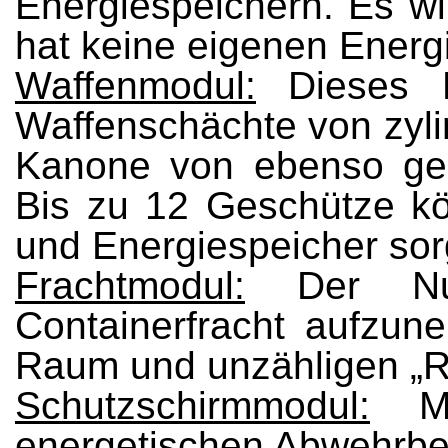
Energiespeichern. Es wi
hat keine eigenen Energ
Waffenmodul:
Dieses M
Waffenschächte von zyli
Kanone von ebenso gen
Bis zu 12 Geschütze kö
und Energiespeicher sor
Frachtmodul:
Der Nutz
Containerfracht aufzun
Raum und unzähligen „R
Schutzschirmmodul:
Mod
energetischen Abwehrbe