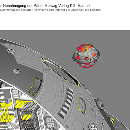
her Genehmigung der Pabel-Moewig Verlag KG, Rastatt
inhabers gestattet. Verlinkung sind nur auf die Originalquelle zulässig.