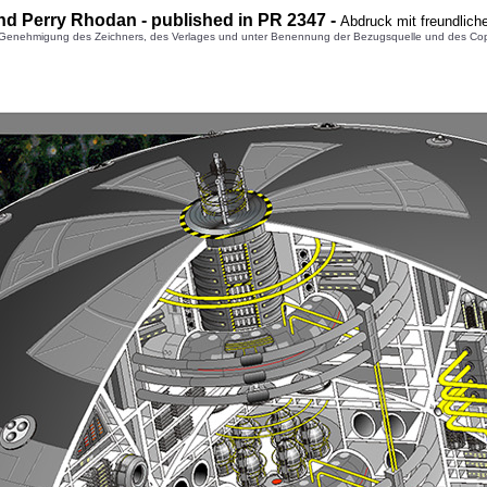
nd Perry Rhodan - published in PR 2347 -
Abdruck mit freundlic
enehmigung des Zeichners, des Verlages und unter Benennung der Bezugsquelle und des Copyright