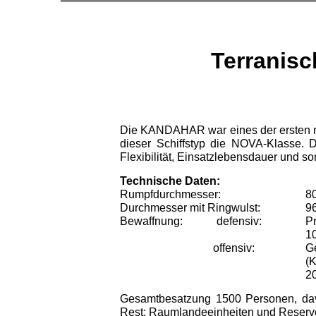
Terranis
Die KANDAHAR war eines der ersten ne
dieser Schiffstyp die NOVA-Klasse. D
Flexibilität, Einsatzlebensdauer und 
Technische Daten:
Rumpfdurchmesser:
8
Durchmesser mit Ringwulst:
9
Bewaffnung:
defensiv:
P
1
offensiv:
G
(K
2
Gesamtbesatzung 1500 Personen, dav
Rest: Raumlandeeinheiten und Reserve