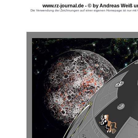
www.rz-journal.de - © by Andreas Weiß u
Die Verwendung der Zeichnungen auf einer eigenen Homepage ist nur mit G