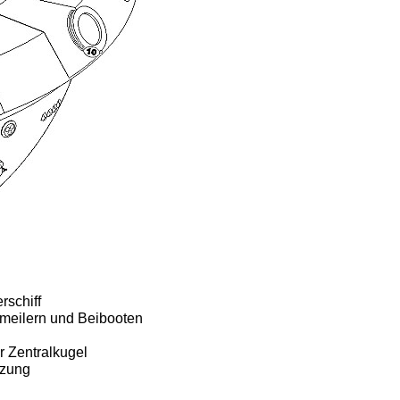
rschiff
meilern und Beibooten
r Zentralkugel
tzung