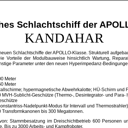
ches Schlachtschiff der APOL
KANDAHAR
uen Schlachtschiffe der APOLLO-Klasse. Strukturell aufgeba
ie Vorteile der Modulbauweise hinsichtlich Wartung, Reparat
sonstige Parameter unter den neuen Hyperimpedanz-Bedingungen
00 Meter
60 Meter
rallschirme; hypermagnetische Abwehrkalotte; HÜ-Schirm und 
0 MVH-Sublicht-Geschütze (Thermo-, Desintegrator- und Para- 
eschütze
onstantriss-Nadelpunkt-Modus für Intervall und Thermostrahler);
0 Transformkanonen bis 300 Megatonnen.
on: Stammbesatzung im Dreischichtbetrieb 600 Personen u
. Bis zu 3000 Arbeits- und Kampfroboter.