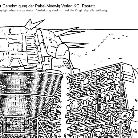
er Genehmigung der Pabel-Moewig Verlag KG, Rastatt
inhabers gestattet. Verlinkung sind nur auf die Originalquelle zulässig.