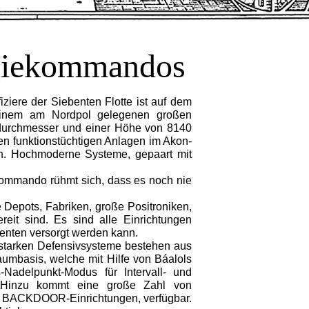
rgiekommandos
ziere der Siebenten Flotte ist auf dem
f einem am Nordpol gelegenen großen
ndurchmesser und einer Höhe von 8140
ten funktionstüchtigen Anlagen im Akon-
n. Hochmoderne Systeme, gepaart mit
ekommando rühmt sich, dass es noch nie
e Depots, Fabriken, große Positroniken,
reit sind. Es sind alle Einrichtungen
nten versorgt werden kann.
e starken Defensivsysteme bestehen aus
mbasis, welche mit Hilfe von Báalols
Nadelpunkt-Modus für Intervall- und
t. Hinzu kommt eine große Zahl von
hen BACKDOOR-Einrichtungen, verfügbar.