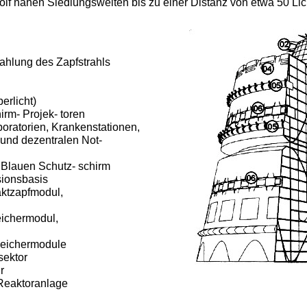
lf nahen Siedlungswelten bis zu einer Distanz von etwa 50 Lic
ahlung des Zapfstrahls
erlicht)
rm- Projek- toren
boratorien, Krankenstationen,
 und dezentralen Not-
 Blauen Schutz- schirm
sionsbasis
ktzapfmodul,
eichermodul,
peichermodule
sektor
r
Reaktoranlage