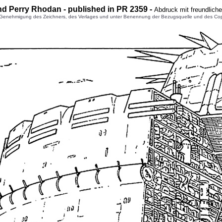
nd Perry Rhodan - published in PR 2359 -
Abdruck mit freundlich
enehmigung des Zeichners, des Verlages und unter Benennung der Bezugsquelle und des Copyright