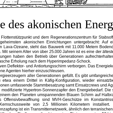
ale des akonischen Ene
lottenstützpunkt und dem Regenerationszentrum für Stabsoffi
 geheimsten akonischen Einrichtungen untergebracht: Au
sigen Lava-Ozeane, steht das Bauwerk mit 11.000 Metern Bode
Mit seinem Alter von über 25.000 Jahren ist es eine der ältes
ungen haben den Betrieb über Generationen aufrechterhalte
ne rasche Erholung nach dem Hyperimpedanz-Schock.
ktiven Deflektor- und Antiortungsschirm verborgen. Das Energi
ene Agenten hierher einzuschleusen.
rgieerzeugern aller Generationen gefüllt. Es gibt umfangreich
 etwa einem Drittel in Käfig-Konfiguration, wieder einsatzbe
rsonen umfassende Stammbesatzung samt Einsatzcrews und Age
nd modifizierte Hypertron-Sonnenzapfer den Energiebedarf. Di
 einem den Planeten umspannenden Blauen Schirm auf Halbrau
s Offensivbewaffnung sind MVH-Geschütze im Konstantriss-
Kernschussweite von 2,5 Millionen Kilometern installier
enzapfung ist ein Transmitternetzwerk, ähnlich den terranisc