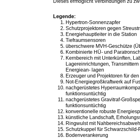
Dieses ermöglicht Verbindungen zu zwö
Legende:
Hypertron-Sonnenzapfer
Schutzprojektoren gegen Streustr
Energiehauptleiter in die Station
Tiefraumsensoren
überschwere MVH-Geschütze
(Üb
Kombinierte HÜ- und Paratronschi
Kernbereich mit Unterkünften, La
Lagereinrichtungen, Transmittern
Energiean- lagen
Erzeuger und Projektoren für den
Not-Energiegroßkraftwerk auf Fu
nachgerüstetes Hyperraumkompa
funktionsuntüchtig
nachgerüstetes Gravitraf-Großsp
funktionsuntüchtig
konventionelle robuste Energies
künstliche Landschaft, Erholungs
Ringwulst mit Nahbereichsabweh
Schutzkuppel für Schwarzschild-
Bodenverankerung