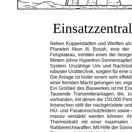
Einsatzzentr
Neben Kuppelstädten und Werften als F
Planeten Akon III, Bosah, eine der
Felsplateau, inmitten eines der rie
Metern (ohne Hypertron-Sonnenzapfer). 
System. Unzählige Um- und Nachrüst
robuster Uralttechnik, sorgten für ei
Die Anlage ist hinter einem sehr effe
einer fremden Macht gelungen sei, eig
Ein Großteil des Bauwerkes ist mit Ene
Tausende Transmitteranlagen, die, zu
vorhanden, mit denen die 150.000 Pe
Inzwischen stillt der nachgerüstete u
HÜ- und Paratronschutzfeldern sowie
massiv verstärkt werden können. Al
Thermostrahl mit einer maximalen 
Nahbereichswaffen. Mit Hilfe der Sonn