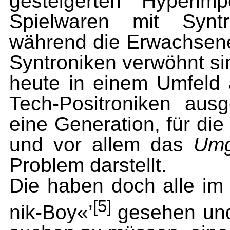
gesteigerten Hyperi
Spielwaren mit Syntr
während die Er­wachsen
Syntroniken verwöhnt si
heute in einem Umfeld
Tech-Positroniken ausg
eine Generation, für di
und vor allem das
Um
Problem darstellt.
Die haben doch alle im 
[5]
nik-Boy«’
gesehen und