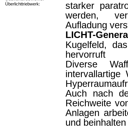
starker paratr
Überlichttriebwerk:
werden, ver
Aufladung ver­s
LICHT-Genera
Kugelfeld, da
hervorruft
Diverse Waf
intervallartig
Hyperraumaufr
Auch nach de
Reichweite von
Anlagen arbe
und bein­halt