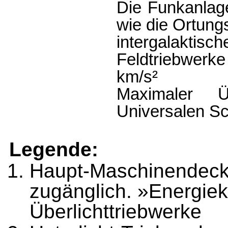
Die Funkanlag
wie die Ortung
intergalaktisc
Feldtriebwer
km/s²
Maximaler Üb
Universalen Sc
Legende:
Haupt-Maschinendeck,
zugänglich. »Energiek
Überlicht­triebwerke