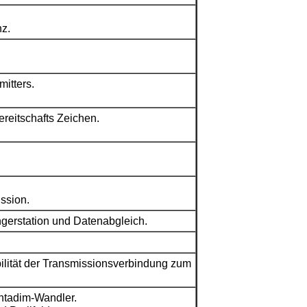
nz.
itters.
reitschafts Zeichen.
ssion.
erstation und Datenabgleich.
bilität der Transmissionsverbindung zum
ntadim-Wandler.