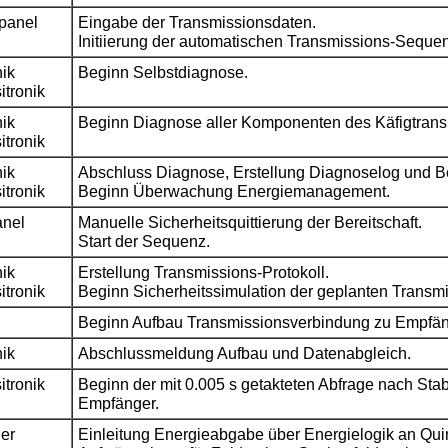
lpanel
Eingabe der Transmissionsdaten.
Initiierung der automatischen Transmissions-Seque
ik
Beginn Selbstdiagnose.
tronik
ik
Beginn Diagnose aller Komponenten des Käfigtransm
tronik
ik
Abschluss Diagnose, Erstellung Diagnoselog und Be
tronik
Beginn Überwachung Energiemanagement.
anel
Manuelle Sicherheitsquittierung der Bereitschaft.
Start der Sequenz.
ik
Erstellung Transmissions-Protokoll.
tronik
Beginn Sicherheitssimulation der geplanten Transmi
Beginn Aufbau Transmissionsverbindung zu Empfäng
ik
Abschlussmeldung Aufbau und Datenabgleich.
tronik
Beginn der mit 0.005 s getakteten Abfrage nach Sta
Empfänger.
er
Einleitung Energieabgabe über Energielogik an Qui