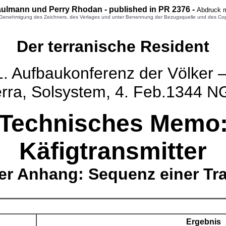
Paulmann und Perry Rhodan - published in PR 2376 -
Abdruck m
enehmigung des Zeichners, des Verlages und unter Benennung der Bezugsquelle und des Copyright
Der terranische Resident
1. Aufbaukonferenz der Völker 
erra, Solsystem, 4. Feb.1344 N
Technisches Memo
Käfigtransmitter
er Anhang: Sequenz einer Tr
Ergebnis