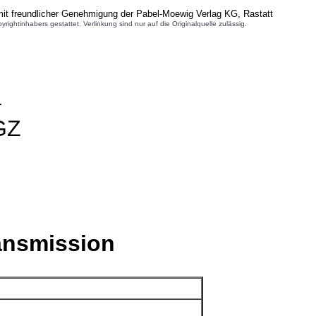
it freundlicher Genehmigung der Pabel-Moewig Verlag KG, Rastatt
inhabers gestattet. Verlinkung sind nur auf die Originalquelle zulässig.
–
GZ
:
ansmission