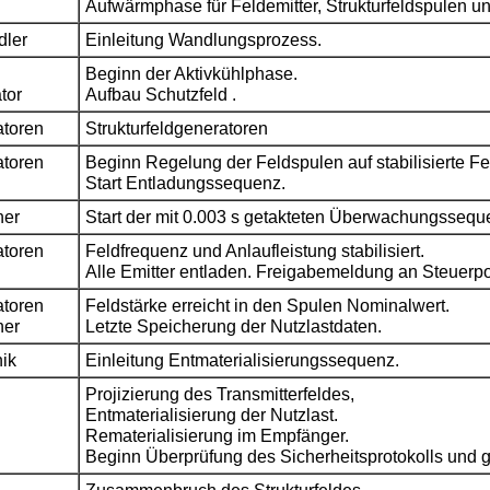
Aufwärmphase für Feldemitter, Strukturfeldspulen und
dler
Einleitung Wandlungsprozess.
Beginn der Aktivkühlphase.
tor
Aufbau Schutzfeld .
atoren
Strukturfeldgeneratoren
atoren
Beginn Regelung der Feldspulen auf stabilisierte F
Start Entladungssequenz.
ner
Start der mit 0.003 s getakteten Überwachungssequ
atoren
Feldfrequenz und Anlaufleistung stabilisiert.
Alle Emitter entladen. Freigabemeldung an Steuerpo
atoren
Feldstärke erreicht in den Spulen Nominalwert.
ner
Letzte Speicherung der Nutzlastdaten.
ik
Einleitung Entmaterialisierungssequenz.
Projizierung des Transmitterfeldes,
Entmaterialisierung der Nutzlast.
Rematerialisierung im Empfänger.
Beginn Überprüfung des Sicherheitsprotokolls und g