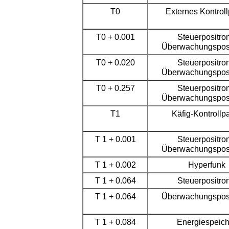
T0
Externes Kontrol
T0 + 0.001
Steuerpositron
Überwachungsposi
T0 + 0.020
Steuerpositron
Überwachungsposi
T0 + 0.
257
Steuerpositron
Überwachungsposi
T1
Käfig-Kontrollp
T 1 + 0.001
Steuerpositron
Überwachungsposi
T 1 + 0.002
Hyperfunk
T 1 + 0.0
64
Steuerpositron
T 1 + 0.0
64
Überwachungsposi
T 1 + 0.0
84
Energiespeich