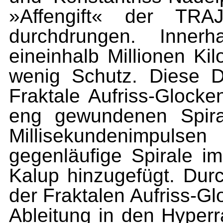
»Affengift« der TRA
durchdrungen. Inner
eineinhalb Millionen Ki
wenig Schutz. Diese Di
Fraktale Aufriss-Glock
eng gewundenen Spira
Millisekundenimpulsen
gegenläufige Spirale 
Kalup hinzugefügt. Dur
der Fraktalen Aufriss-G
Ableitung in den Hyperr