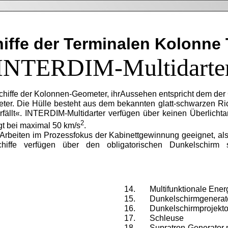
iffe der Terminalen Kolonne
INTERDIM-Multidarte
hiffe der Kolonnen-Geometer, ihrAussehen entspricht dem der 
ter. Die Hülle besteht aus dem bekannten glatt-schwarzen Ri
erfällt«. INTERDIM-Multidarter verfügen über keinen Überlich
2
gt bei maximal 50 km/s
.
 Arbeiten im Prozessfokus der Kabinettgewinnung geeignet, al
hiffe verfügen über den obligatorischen Dun­kelschirm s
Multifunktionale Ene
Dunkelschirmgenerat
Dunkelschirmprojekt
Schleuse
Supratron-Generator 