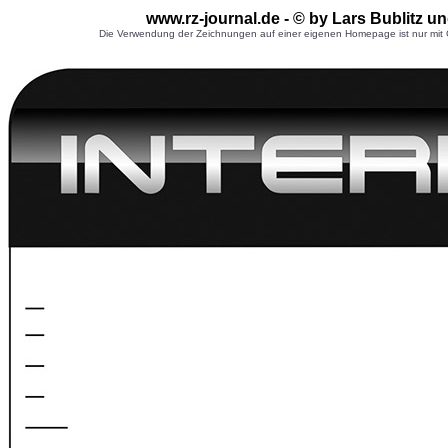
www.rz-journal.de - © by Lars Bublitz u
Die Verwendung der Zeichnungen auf einer eigenen Homepage ist nur mit G