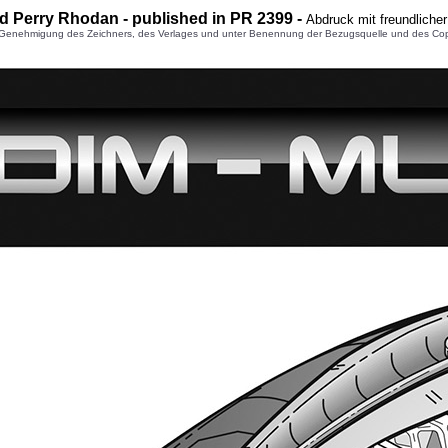
nd Perry Rhodan - published in PR 2399 -
Abdruck mit freundliche
enehmigung des Zeichners, des Verlages und unter Benennung der Bezugsquelle und des Copyright