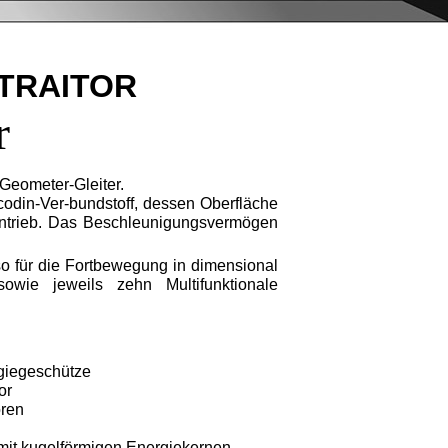
 TRAITOR
r
Geometer-Gleiter.
codin-Ver-bundstoff, dessen Oberfläche
tantrieb. Das Beschleunigungsvermögen
so für die Fortbewegung in dimensional
owie jeweils zehn Multifunktionale
rgiegeschütze
or
oren
mit kugelförmigen Energiekernen