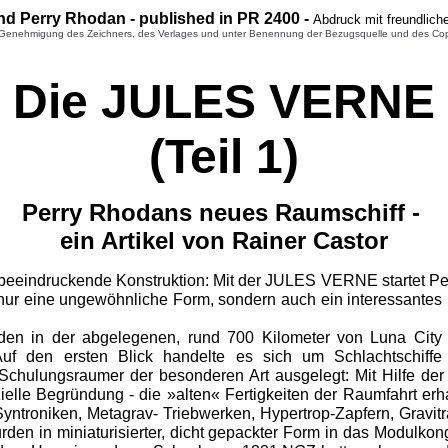
und Perry Rhodan - published in PR 2400 -
Abdruck mit freundlic
enehmigung des Zeichners, des Verlages und unter Benennung der Bezugsquelle und des Copyright
Die JULES VERNE
(Teil 1)
Perry Rhodans neues Raumschiff -
ein Artikel von Rainer Castor
beeindruckende Konstruktion: Mit der JULES VERNE startet Pe
ur eine ungewöhnliche Form, sondern auch ein interessantes I
 in der abgelegenen, rund 700 Kilometer von Luna City en
 Auf den ersten Blick handelte es sich um Schlachtschif
Schulungsraumer der besonderen Art ausgelegt: Mit Hilfe d
ffizielle Begründung - die »alten« Fertigkeiten der Raumfahrt 
troniken, Metagrav- Triebwerken, Hypertrop-Zapfern, Gravitr
rden in miniaturisierter, dicht gepackter Form in das Modulko