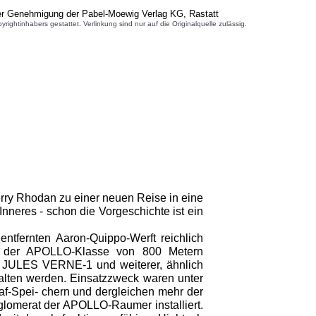
her Genehmigung der Pabel-Moewig Verlag KG, Rastatt
inhabers gestattet. Verlinkung sind nur auf die Originalquelle zulässig.
rry Rhodan zu einer neuen Reise in eine
nneres - schon die Vorgeschichte ist ein
tfernten Aaron-Quippo-Werft reichlich
fe der APOLLO-Klasse von 800 Metern
er JULES VERNE-1 und weiterer, ähnlich
erhalten werden. Einsatzzweck waren unter
af-Spei- chern und dergleichen mehr der
nglomerat der APOLLO-Raumer installiert.