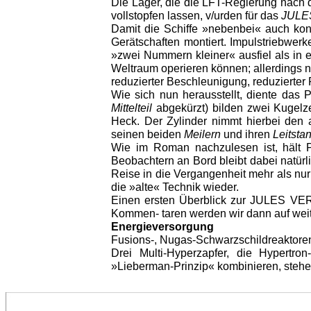
Die Lager, die die LFT-Regierung nach
vollstopfen lassen, v/urden für das
JULE
Damit die Schiffe »nebenbei« auch kon
Gerätschaften montiert. Impulstriebwerk
»zwei Nummern kleiner« ausfiel als in 
Weltraum operieren können; allerdings n
reduzierter Beschleunigung, reduzierte
Wie sich nun herausstellt, diente das 
Mittelteil
abgekürzt) bilden zwei Kugelz
Heck. Der Zylinder nimmt hierbei den
seinen beiden
Meilern
und ihren
Leitsta
Wie im Roman nachzulesen ist, hält 
Beobachtern an Bord bleibt dabei natürl
Reise in die Vergangenheit mehr als nur s
die »alte« Technik wieder.
Einen ersten Überblick zur JULES VE
Kommen- taren werden wir dann auf weite
Energieversorgung
Fusions-, Nugas-Schwarzschildreaktoren
Drei Multi-Hyperzapfer, die Hypert
»Lieberman-Prinzip« kombinieren, stehen