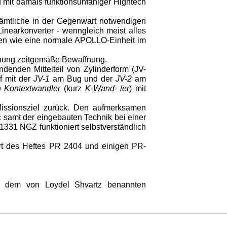
mit damals funktionsunfähiger Hightech
sämtliche in der Gegenwart notwendigen
Linearkonverter - wenngleich meist alles
lten wie eine normale APOLLO-Einheit im
höhung zeitgemäße Bewaffnung.
denden Mittelteil von Zylinderform (JV-
f mit der
JV-1
am Bug und der
JV-2
am
n Kontextwandler
(kurz
K-Wand
- /
er
) mit
issionsziel zurück. Den aufmerksamen
« samt der eingebauten Technik bei einer
31 NGZ funktioniert selbstverständlich
t des Heftes PR 2404 und einigen PR-
ch dem von Loydel Shvartz benannten