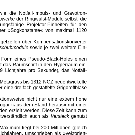
ie die Notfall-Impuls- und Gravotron-
ebwerke
der Ringwulst-Module selbst, die
gsfähige Projektor-Einheiten für den
einer »Sogkonstante« von maximal 1120
ugelzellen über Kompensationskonverter
nschubmodule
sowie je zwei weitere Ein-
 Form eines Pseudo-Black-Holes einen
gt das Raumschiff in den Hyperraum ein.
69 Lichtjahre pro Sekunde), das Notfall-
 Metagravs bis 1312 NGZ neuentwickelte
ine dreifach gestaffelte Grigoroffblase
ktionsweise nicht nur eine extrem hohe
sogar »aus dem Stand heraus« mit einer
en erzielt werden. Diese Zeit kann zum
tverständlich auch als
Versteck
genutzt
 Maximum liegt bei 200 Millionen (gleich
htjahren, umschrieben als »vektoriert-