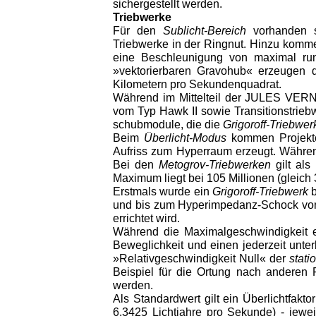
sichergestellt werden.
Triebwerke
Für den
Sublicht-Bereich
vorhanden si
Triebwerke in der Ringnut. Hinzu komm
eine Beschleunigung von maximal rund
»vektorierbaren Gravohub« erzeugen d
Kilometern pro Sekundenquadrat.
Während im Mittelteil der JULES VERNE
vom Typ Hawk II sowie Transitionstrie
schubmodule, die die
Grigoroff-Triebwer
Beim
Überlicht-Modus
kommen Projekto
Aufriss zum Hyperraum erzeugt. Währen
Bei den
Metogrov-Triebwerken
gilt als
Maximum liegt bei 105 Millionen (gleich 
Erstmals wurde ein
Grigoroff-Triebwerk
b
und bis zum Hyperimpedanz-Schock von 1
errichtet wird.
Während die Maximalgeschwindigkeit ex
Beweglichkeit und einen jederzeit unt
»Relativgeschwindigkeit Null« der
stati
Beispiel für die Ortung nach andere
werden.
Als Standardwert gilt ein Überlichtfakt
6,3425 Lichtjahre pro Sekunde) - jewe