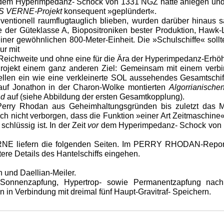
 dem Hyperimpedanz- Schock von 1331 NGZ hatte anlegen und 
S VERNE-Projekt
konsequent »geplündert«.
ventionell raumflugtauglich blieben, wurden darüber hinaus 
e der Güteklasse A, Biopositroniken bester Produktion, Hawk-
einer gewöhnlichen 800-Meter-Einheit. Die »Schulschiffe« sol
ur mit
r Reichweite und ohne eine für die Ära der Hyperimpedanz-Er
Projekt einem ganz anderen Ziel: Gemeinsam mit einem verbin
ellen ein wie eine verkleinerte SOL aussehendes Gesamtschif
 auf Jonathon in der Charon-Wolke montierten
Algorrianische
nd
auf (siehe Abbildung der ersten Gesamtkopplung).
Perry Rhodan aus Geheimhaltungsgründen bis zuletzt das M
ich nicht verborgen, dass die Funktion »einer Art Zeitmaschine
chlüssig ist. In der Zeit
vor
dem Hyperimpedanz- Schock von 13
RNE liefern die folgenden Seiten. Im PERRY RHODAN-Repor
re Details des Hantelschiffs eingehen.
 und Daellian-Meiler.
ron-Sonnenzapfung, Hypertrop- sowie Permanentzapfung na
 in Verbindung mit dreimal fünf Haupt-Gravitraf- Speichern.