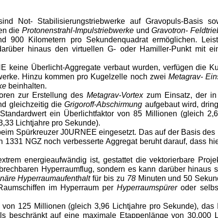
nd Not- Stabilisierungstriebwerke auf Gravopuls-Basis sow
en die
Protonenstrahl-Impulstriebwerke
und
Gravotron- Feldtri
 900 Kilometern pro Sekundenquadrat ermöglichen. Leistun
arüber hinaus den virtuellen G- oder Hamiller-Punkt mit 
 keine Überlicht-Aggregate verbaut wurden, verfügen die K
bwerke. Hinzu kommen pro Kugelzelle noch zwei
Metagrav- Ei
ke
beinhalten.
ren zur Erstellung des
Metagrav-Vortex
zum Einsatz, der in
d gleichzeitig die
Grigoroff-Abschirmung
aufgebaut wird, drin
 Standardwert ein Überlichtfaktor von 85 Millionen (gleich 2,
3,33 Lichtjahre pro Sekunde).
eim Spürkreuzer J0URNEE eingesetzt. Das auf der Basis des
331 NGZ noch verbesserte Aggregat beruht darauf, dass hier e
trem energieaufwändig ist, gestattet die vektorierbare Proje
erbrechbaren Hyperraumflug, sondern es kann darüber hinaus 
onäre Hyperraumaufenthalt
für bis zu
78
Minuten und 50 Sekund
n Raumschiffen im Hyperraum per
Hyperraumspürer
oder selbs
or von 125 Millionen (gleich 3,96 Lichtjahre pro Sekunde), das
ils beschränkt auf eine maximale Etappenlänge von 30.000 Lic