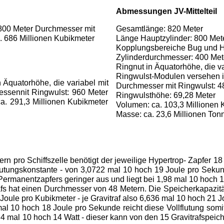
Abmessungen JV-Mittelteil
00 Meter Durchmesser mit
Gesamtlänge: 820 Meter
 686 Millionen Kubikmeter
Länge Hauptzylinder: 800 Met
Kopplungsbereiche Bug und H
Zylinderdurchmesser: 400 Met
Ringnut in Äquatorhöhe, die va
Ringwulst-Modulen versehen i
Äquatorhöhe, die variabel mit
Durchmesser mit Ringwulst: 4
ssennit Ringwulst: 960 Meter
Ringwulsthöhe: 69,28 Meter
a. 291,3 Millionen Kubikmeter
Volumen: ca. 103,3 Millionen 
Masse: ca. 23,6 Millionen Ton
ern pro Schiffszelle benötigt der jeweilige Hypertrop- Zapfer 18
utungskonstante - von 3,0722 mal 10 hoch 19 Joule pro Sekun
Permanentzapfers geringer aus und liegt bei 1,98 mal 10 hoch 1
fs hat einen Durchmesser von 48 Metern. Die Speicherkapazität
oule pro Kubikmeter - je Gravitraf also 6,636 mal 10 hoch 21 J
l 10 hoch 18 Joule pro Sekunde reicht diese Vollflutung somi
4 mal 10 hoch 14 Watt - dieser kann von den 15 Gravitrafspeic