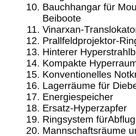
Bauchhangar für Mou
Beiboote
Vinarxan-Translokator
Prallfeldprojektor-Rin
Hinterer Hyperstrahl
Kompakte Hyperraumz
Konventionelles Notk
Lagerräume für Dieb
Energiespeicher
Ersatz-Hyperzapfer
Ringsystem fürAbflu
Mannschaftsräume u