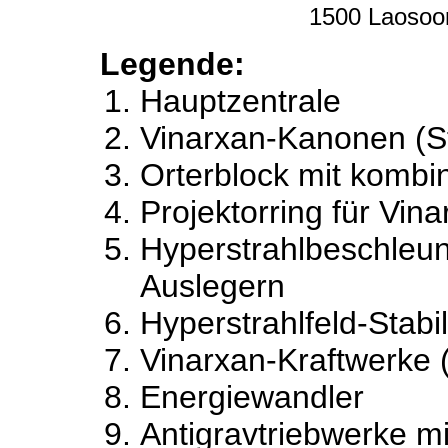
1500 Laosoo
Legende:
Hauptzentrale
Vinarxan-Kanonen (St
Orterblock mit kombi
Projektorring für Vin
Hyperstrahlbeschleuni
Auslegern
Hyperstrahlfeld-Stabi
Vinarxan-Kraftwerke 
Energiewandler
Antigravtriebwerke m