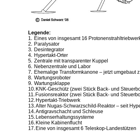
Legende:
1.
Eines von insgesamt 16 Protonenstrahltriebwer
2.
Paralysator
3.
Desintegrator
4.
Hypertakt-Orter
5.
Zentrale mit transparenter Kuppel
6.
Nebenzentrale und Labor
7.
Ehemalige Transformkanone – jetzt umgebaut 
8.
Wartungsroboter
9.
Wartungsklappe
10.
KNK-Geschütz (zwei Stück Back- und Steuerbo
11.
Fusionsreaktor (zwei Stück Back- und Steuerbo
12.
Hypertakt-Triebwerk
13.
Alter Nugas-Schwarzschild-Reaktor – seit Hy
14.
Antigravschacht und Schleuse
15.
Lebenserhaltungssysteme
16.
Kleine Kabinenflucht
17.
Eine von insgesamt 6 Teleskop-Landestützen