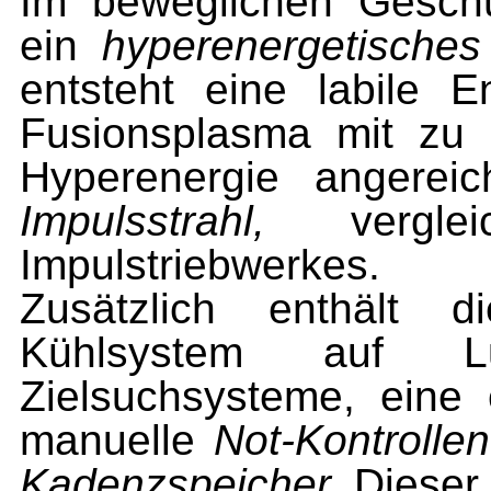
Im beweglichen Gesch
ein
hyperenergetisches 
entsteht eine labile E
Fusionsplasma mit zu 
Hyperenergie ange­rei
Impulsstrahl,
vergle
Impulstriebwerkes.
Zusätzlich enthält
Kühlsystem auf Luurs
Zielsuchsysteme, eine
manuelle
Not-Kontrollen
Kadenzspeicher.
Dieser 