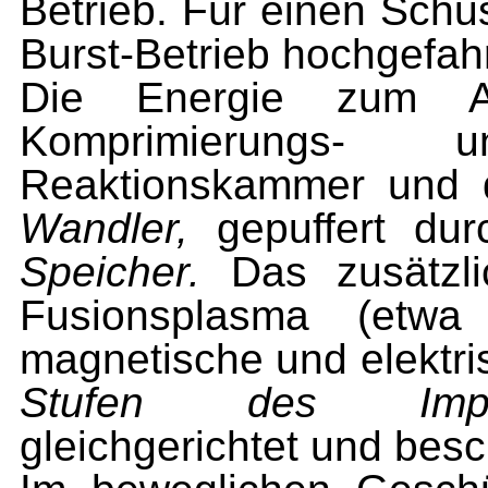
Betrieb. Für einen Schus
Burst-Betrieb hoch­gefah
Die Energie zum Au
Komprimierungs- 
Reaktionskammer und d
Wandler,
gepuffert dur
Speicher.
Das zusätzli
Fusionsplasma (etwa
magnetische und elektri
Stufen des Impuls
gleichgerichtet und besc