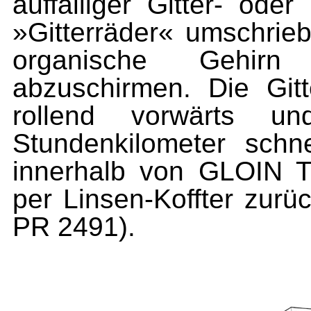
auffälliger Gitter- ode
»Gitterräder« umschrieb
organische Gehirn
abzuschirmen. Die Git
rollend vorwärts 
Stundenkilometer schn
innerhalb von GLOIN 
per Linsen-Koffter zurü
PR 2491).