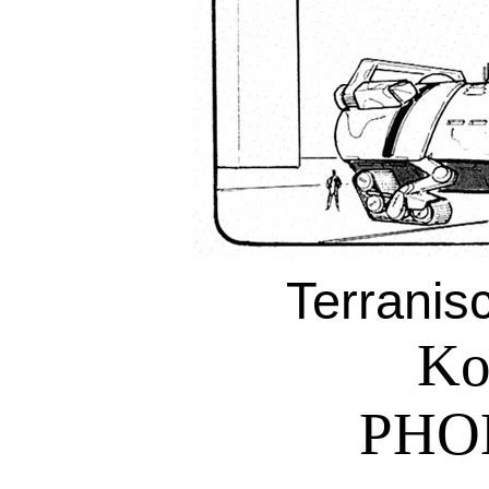
Terranis
Ko
PHOB