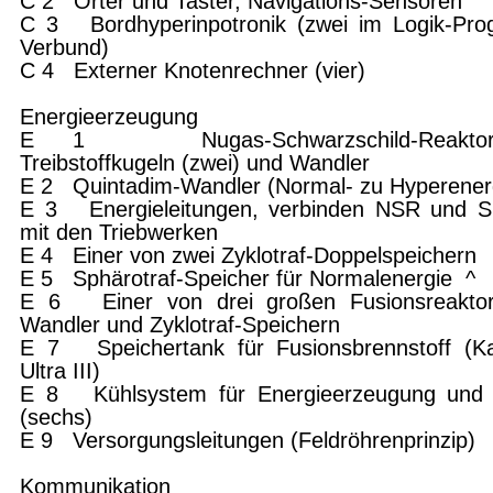
C 2 Orter und Taster, Navigations-Sensoren
C 3 Bordhyperinpotronik (zwei im Logik-Pr
Verbund)
C 4 Externer Knotenrechner (vier)
Energieerzeugung
E 1 Nugas-Schwarzschild-Reakto
Treibstoffkugeln (zwei) und Wandler
E 2 Quintadim-Wandler (Normal- zu Hyperener
E 3 Energieleitungen, verbinden NSR und S
mit den Triebwerken
E 4 Einer von zwei Zyklotraf-Doppelspeichern
E 5 Sphärotraf-Speicher für Normalenergie
^
E 6 Einer von drei großen Fusionsreaktor
Wandler und Zyklotraf-Speichern
E 7 Speichertank für Fusionsbrennstoff (Ka
Ultra III)
E 8 Kühlsystem für Energieerzeugung und 
(sechs)
E 9 Versorgungsleitungen (Feldröhrenprinzip)
Kommunikation