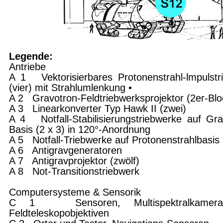
Legende:
Antriebe
A 1 Vektorisierbares Protonenstrahl-lmpulstr
(vier) mit Strahlumlenkung •
A 2 Gravotron-Feldtriebwerksprojektor (2er-Blo
A 3 Linearkonverter Typ Hawk II (zwei)
A 4 Notfall-Stabilisierungstriebwerke auf Gra
Basis (2 x 3) in 120°-Anordnung
A 5 Notfall-Triebwerke auf Protonenstrahlbasis
A 6 Antigravgeneratoren
A 7 Antigravprojektor (zwölf)
A 8 Not-Transitionstriebwerk
Computersysteme & Sensorik
C 1 Sensoren, Multispektralkamera
Feldteleskopobjektiven