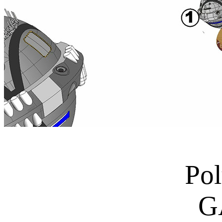
Terranis
Pol
G