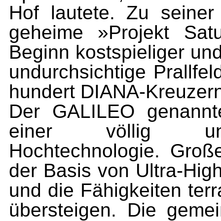
Hof lautete. Zu seine
geheime »Projekt Sat
Beginn kostspieliger un
undurchsichtige Prallfe
hun­dert DIANA-Kreuzer
Der GALILEO genannte
einer völlig unbe
Hochtechnologie. Große
der Basis von Ultra-Hig
und die Fähigkeiten ter
übersteigen. Die gem