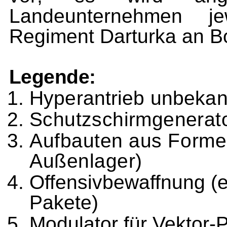
Landeunternehmen j
Regiment Darturka an Bo
Legende:
Hyperantrieb unbekann
Schutzschirmgenerat
Aufbauten aus Formen
Außenlager)
Offensivbewaffnung (e
Pakete)
Modulator für Vektor-