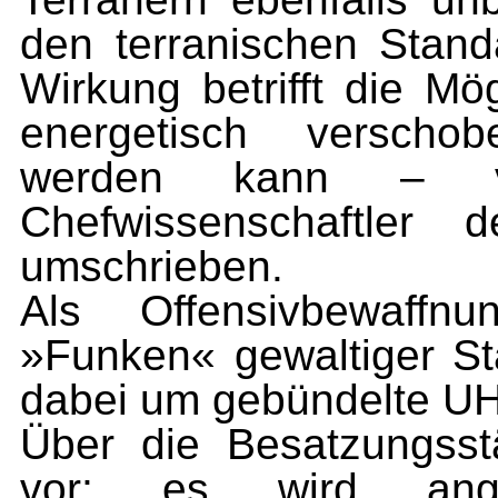
den terranischen Stand
Wirkung betrifft die Mö
energetisch verscho
werden kann – v
Chefwissenschaftler 
umschrieben.
Als Offensivbewaffn
»Funken« gewaltiger Stä
dabei um gebündelte U
Über die Besatzungsst
vor; es wird ang