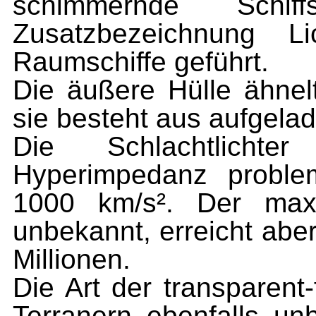
schimmernde Schi
Zusatzbezeichnung L
Raumschiffe geführt.
Die äußere Hülle ähnelt
sie besteht aus aufgela
Die Schlachtlichte
Hyperimpedanz proble
1000 km/s². Der maxi
unbekannt, erreicht abe
Millionen.
Die Art der transparent
Terranern ebenfalls unb