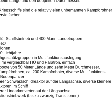
ppelte Länge und den doppelten Durchmesser.
riegsschiffe sind die relativ vielen unbemannten Kampfdrohne
ervielfachen.
für Schiffsbetrieb und 400 Mann Landetruppen
sec²
llionen
0 Lichtjahre
chgeschützgruppen in Multifunktionsauslegung
irm vergleichbar HÜ und Paratron, einfach
boote von 50 Meter Länge und zehn Meter Durchmesser,
 200 Kampfroboter, diverse Multifunktions-
panzer
rer Schwarzschildreaktor auf der
Längsachse, diverse kleinere
m Schiff
rer Linearkonverter auf der Längsachse,
 (bis zu zwanzig Transitionen)