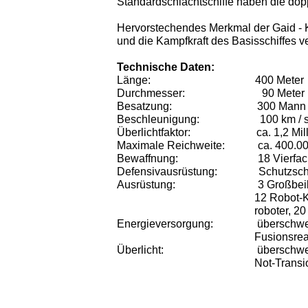
Standardschlachtschiffe haben die do
Hervorstechendes Merkmal der Gaid - K
und die Kampfkraft des Basisschiffes v
Technische Daten:
Länge:
400 Meter
Durchmesser:
90 Meter
Besatzung:
300 Mann 
Beschleunigung:
100 km / 
Überlichtfaktor:
ca. 1,2 Mi
Maximale Reichweite:
ca. 400.00
Bewaffnung:
18 Vierfa
Defensivausrüstung:
Schutzsch
Ausrüstung:
3 Großbei
12 Robot-Kampfdrohnen, ca.
roboter, 20 Boden
Energieversorgung:
überschwe
Fusionsreaktoren i
Überlicht:
überschwe
Not-Transiotionstriebwerk