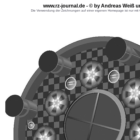
www.rz-journal.de - © by Andreas Weiß u
Die Verwendung der Zeichnungen auf einer eigenen Homepage ist nur mit G