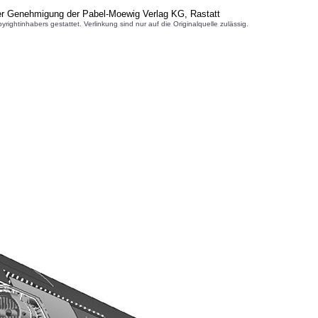
her Genehmigung der Pabel-Moewig Verlag KG, Rastatt
inhabers gestattet. Verlinkung sind nur auf die Originalquelle zulässig.