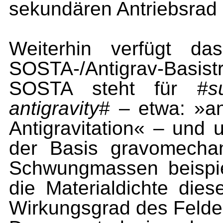
sekundären Antriebsrad u
Weiterhin verfügt da
SOSTA-/Antigrav-Basist
SOSTA steht für #
s
antigravity
# – etwa: »an
Antigravitation« – und
der Basis gravomechan
Schwungmassen beispie
die Materialdichte dies
Wirkungsgrad des Felde