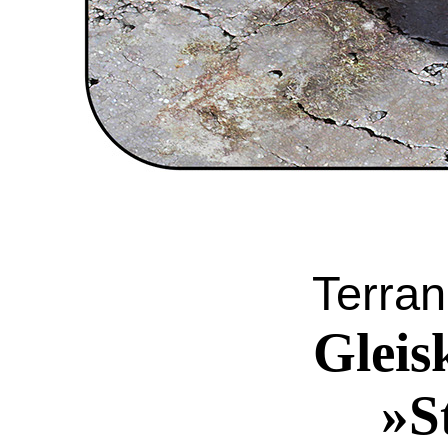
Terran
Gleis
»S