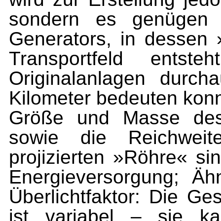
sondern es genügen 
Generators, in dessen 
Transportfeld ents
Originalanlagen durch
Kilometer bedeuten kon
Größe und Masse des 
sowie die Reichwei
projizierten »Röhre« si
Energieversorgung; Ähn
Überlichtfaktor: Die Ge
ist variabel – sie k