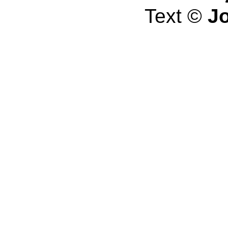
Text ©
J