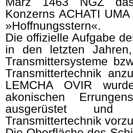
März 1463 NGZ das 
Konzerns ACHATI UMA –
»Hoffnungsstern«.
Die offizielle Aufgabe d
in den letzten Jahren
Transmittersysteme bz
Transmittertechnik anz
LEMCHA OVIR wurde
akonischen Errungen
ausgerüstet und 
Transmittertechnik vorzu
Die Oberfläche des Schi